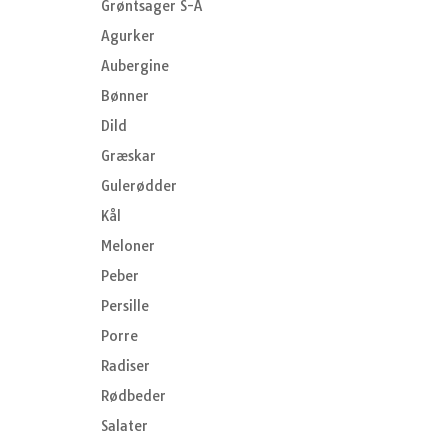
Grøntsager S-Å
Agurker
Aubergine
Bønner
Dild
Græskar
Gulerødder
Kål
Meloner
Peber
Persille
Porre
Radiser
Rødbeder
Salater