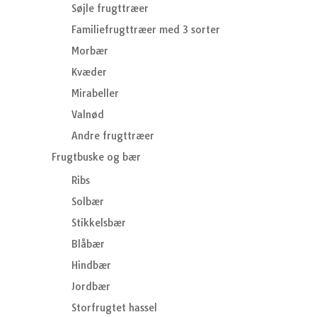
Søjle frugttræer
Familiefrugttræer med 3 sorter
Morbær
Kvæder
Mirabeller
Valnød
Andre frugttræer
Frugtbuske og bær
Ribs
Solbær
Stikkelsbær
Blåbær
Hindbær
Jordbær
Storfrugtet hassel