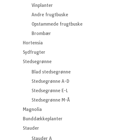
Vinplanter
Andre frugtbuske
Opstammede frugtbuske
Brombær
Hortensia
Sydfrugter
Stedsegrønne
Blad stedsegrønne
Stedsegrønne A-D
Stedsegrønne E-L
Stedsegrønne M-Å
Magnolia
Bunddækkeplanter
Stauder
Stauder A