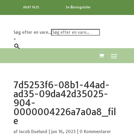
8687 1625
Se åbningstider
Søg efter en vare..
×
7d5253f6-08b1-44ad-
ad35-09da42d35025-
904-
0000004226a7a0a8_fil
e
af
Jacob Duelund
|
jun 16, 2023
|
0 Kommentarer