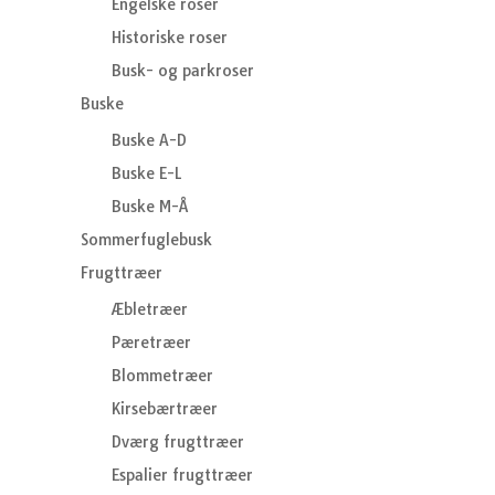
Engelske roser
Historiske roser
Busk- og parkroser
Buske
Buske A-D
Buske E-L
Buske M-Å
Sommerfuglebusk
Frugttræer
Æbletræer
Pæretræer
Blommetræer
Kirsebærtræer
Dværg frugttræer
Espalier frugttræer