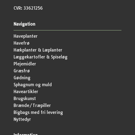
CVR: 33621256
Navigation
Haveplanter
Havefrø
Hækplanter & Læplanter
Læggekartofler & Spiseløg
Plejemidler
Græsfrø
Gødning
Sphagnum og muld
Haveartikler
Brugskunst
Brænde/Træpiller
Bigbags med fri levering
Nyttedyr