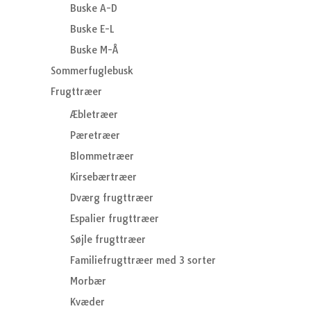
Buske A-D
Buske E-L
Buske M-Å
Sommerfuglebusk
Frugttræer
Æbletræer
Pæretræer
Blommetræer
Kirsebærtræer
Dværg frugttræer
Espalier frugttræer
Søjle frugttræer
Familiefrugttræer med 3 sorter
Morbær
Kvæder