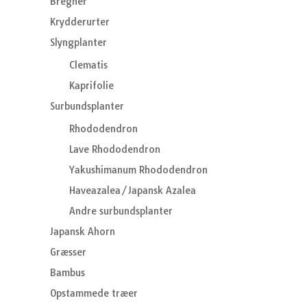
Bregner
Krydderurter
Slyngplanter
Clematis
Kaprifolie
Surbundsplanter
Rhododendron
Lave Rhododendron
Yakushimanum Rhododendron
Haveazalea/Japansk Azalea
Andre surbundsplanter
Japansk Ahorn
Græsser
Bambus
Opstammede træer