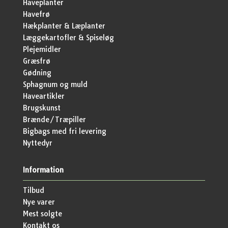
Haveplanter
Havefrø
Hækplanter & Læplanter
Læggekartofler & Spiseløg
Plejemidler
Græsfrø
Gødning
Sphagnum og muld
Haveartikler
Brugskunst
Brænde/Træpiller
Bigbags med fri levering
Nyttedyr
Information
Tilbud
Nye varer
Mest solgte
Kontakt os