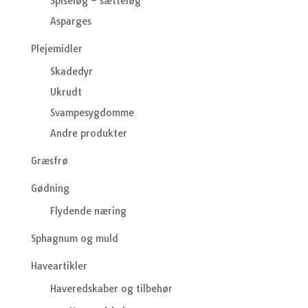
Spiseløg – sætteløg
Asparges
Plejemidler
Skadedyr
Ukrudt
Svampesygdomme
Andre produkter
Græsfrø
Gødning
Flydende næring
Sphagnum og muld
Haveartikler
Haveredskaber og tilbehør