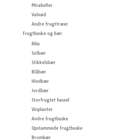
Mirabeller
Valnød
Andre frugttræer
Frugtbuske og bær
Ribs
Solbær
Stikkelsbær
Blåbær
Hindbær
Jordbær
Storfrugtet hassel
Vinplanter
Andre frugtbuske
Opstammede frugtbuske
Brombær