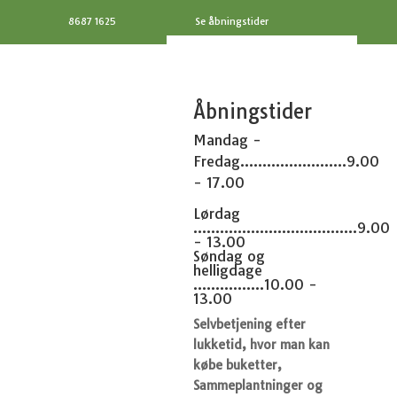
8687 1625
Se åbningstider
Åbningstider
Mandag -
Fredag........................9.00
- 17.00
Lørdag
.....................................9.00
- 13.00
Søndag og
helligdage
................10.00 -
13.00
Selvbetjening efter
lukketid, hvor man kan
købe buketter,
Sammeplantninger og