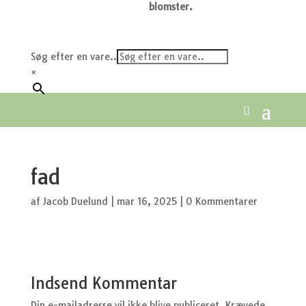
blomster.
Søg efter en vare..
×
fad
af
Jacob Duelund
|
mar 16, 2025
|
0 Kommentarer
Indsend Kommentar
Din e-mailadresse vil ikke blive publiceret.
Krævede