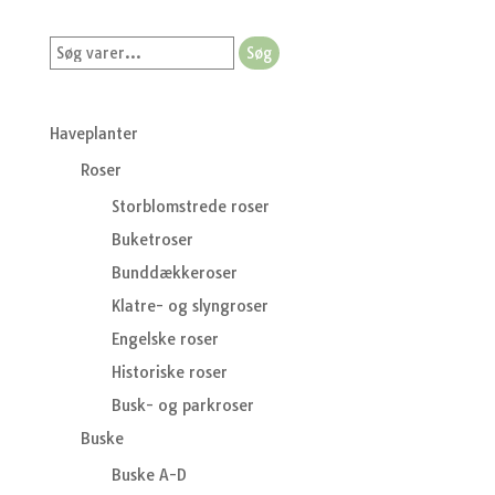
Søg
Søg
efter:
Haveplanter
Roser
Storblomstrede roser
Buketroser
Bunddækkeroser
Klatre- og slyngroser
Engelske roser
Historiske roser
Busk- og parkroser
Buske
Buske A-D