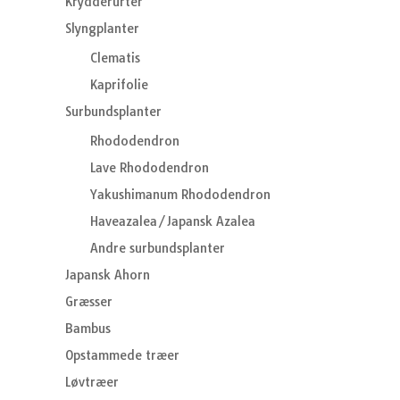
Krydderurter
Slyngplanter
Clematis
Kaprifolie
Surbundsplanter
Rhododendron
Lave Rhododendron
Yakushimanum Rhododendron
Haveazalea/Japansk Azalea
Andre surbundsplanter
Japansk Ahorn
Græsser
Bambus
Opstammede træer
Løvtræer