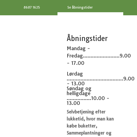
8687 1625
Se åbningstider
Åbningstider
Mandag -
Fredag........................9.00
- 17.00
Lørdag
.....................................9.00
- 13.00
Søndag og
helligdage
................10.00 -
13.00
Selvbetjening efter
lukketid, hvor man kan
købe buketter,
Sammeplantninger og