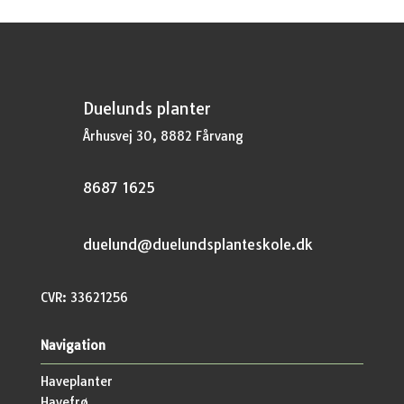
Duelunds planter
Århusvej 30, 8882 Fårvang
8687 1625
duelund@duelundsplanteskole.dk
CVR: 33621256
Navigation
Haveplanter
Havefrø