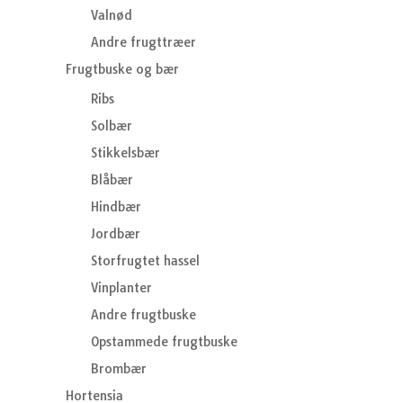
Valnød
Andre frugttræer
Frugtbuske og bær
Ribs
Solbær
Stikkelsbær
Blåbær
Hindbær
Jordbær
Storfrugtet hassel
Vinplanter
Andre frugtbuske
Opstammede frugtbuske
Brombær
Hortensia