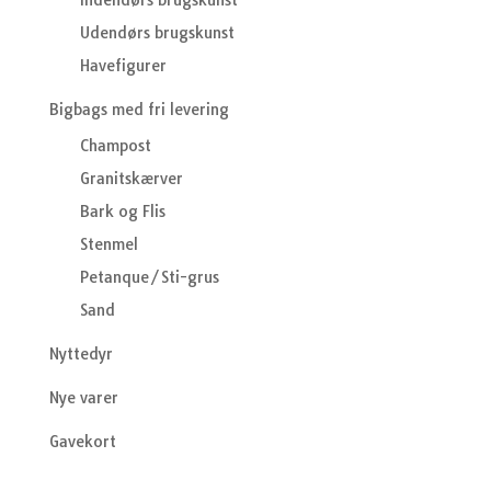
Indendørs brugskunst
Udendørs brugskunst
Havefigurer
Bigbags med fri levering
Champost
Granitskærver
Bark og Flis
Stenmel
Petanque/Sti-grus
Sand
Nyttedyr
Nye varer
Gavekort