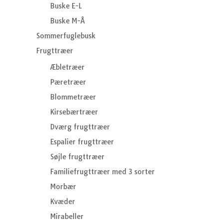
Buske E-L
Buske M-Å
Sommerfuglebusk
Frugttræer
Æbletræer
Pæretræer
Blommetræer
Kirsebærtræer
Dværg frugttræer
Espalier frugttræer
Søjle frugttræer
Familiefrugttræer med 3 sorter
Morbær
Kvæder
Mirabeller