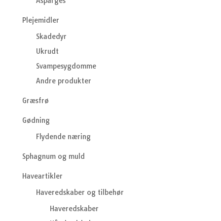
Asparges
Plejemidler
Skadedyr
Ukrudt
Svampesygdomme
Andre produkter
Græsfrø
Gødning
Flydende næring
Sphagnum og muld
Haveartikler
Haveredskaber og tilbehør
Haveredskaber