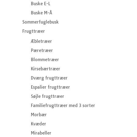
Buske E-L
Buske M-Å
Sommerfuglebusk
Frugttræer
Æbletræer
Pæretræer
Blommetræer
Kirsebærtræer
Dværg frugttræer
Espalier frugttræer
Søjle frugttræer
Familiefrugttræer med 3 sorter
Morbær
Kvæder
Mirabeller