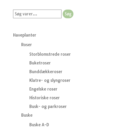
Søg
Søg
efter:
Haveplanter
Roser
Storblomstrede roser
Buketroser
Bunddækkeroser
Klatre- og slyngroser
Engelske roser
Historiske roser
Busk- og parkroser
Buske
Buske A-D