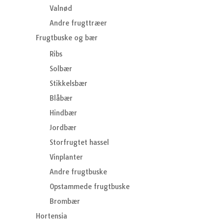
Valnød
Andre frugttræer
Frugtbuske og bær
Ribs
Solbær
Stikkelsbær
Blåbær
Hindbær
Jordbær
Storfrugtet hassel
Vinplanter
Andre frugtbuske
Opstammede frugtbuske
Brombær
Hortensia