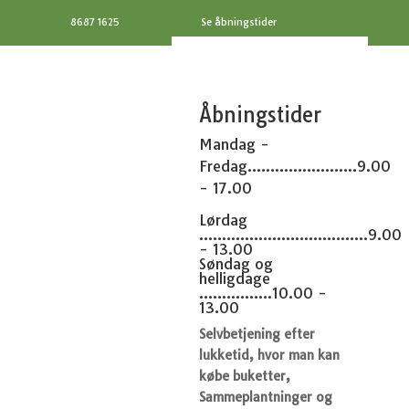
8687 1625
Se åbningstider
Åbningstider
Mandag -
Fredag........................9.00
- 17.00
Lørdag
.....................................9.00
- 13.00
Søndag og
helligdage
................10.00 -
13.00
Selvbetjening efter
lukketid, hvor man kan
købe buketter,
Sammeplantninger og