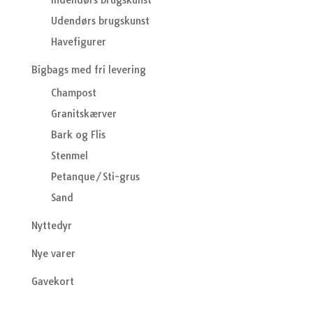
Indendørs brugskunst
Udendørs brugskunst
Havefigurer
Bigbags med fri levering
Champost
Granitskærver
Bark og Flis
Stenmel
Petanque/Sti-grus
Sand
Nyttedyr
Nye varer
Gavekort