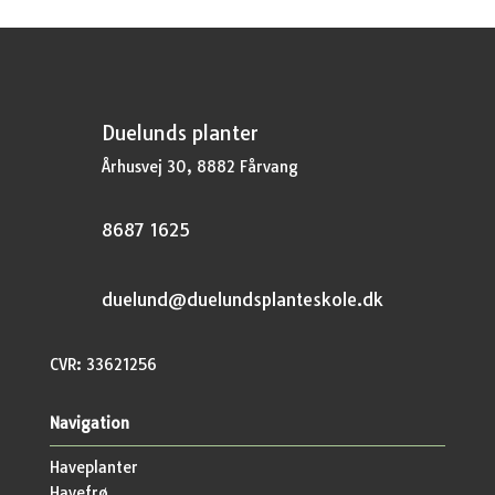
Duelunds planter
Århusvej 30, 8882 Fårvang
8687 1625
duelund@duelundsplanteskole.dk
CVR: 33621256
Navigation
Haveplanter
Havefrø