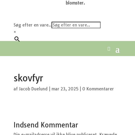
blomster.
Søg efter en vare..
×
skovfyr
af
Jacob Duelund
|
mar 23, 2025
|
0 Kommentarer
Indsend Kommentar
Din e-mailadresse vil ikke blive publiceret.
Krævede