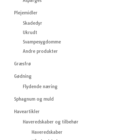
Asparges
Plejemidler
Skadedyr
Ukrudt
Svampesygdomme
Andre produkter
Græsfrø
Gødning
Flydende næring
Sphagnum og muld
Haveartikler
Haveredskaber og tilbehør
Haveredskaber