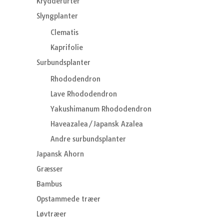
Krydderurter
Slyngplanter
Clematis
Kaprifolie
Surbundsplanter
Rhododendron
Lave Rhododendron
Yakushimanum Rhododendron
Haveazalea/Japansk Azalea
Andre surbundsplanter
Japansk Ahorn
Græsser
Bambus
Opstammede træer
Løvtræer