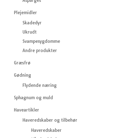
Asparges
Plejemidler
Skadedyr
Ukrudt
Svampesygdomme
Andre produkter
Græsfrø
Gødning
Flydende næring
Sphagnum og muld
Haveartikler
Haveredskaber og tilbehør
Haveredskaber