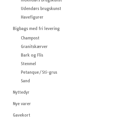
Indendørs brugskunst
Udendørs brugskunst
Havefigurer
Bigbags med fri levering
Champost
Granitskærver
Bark og Flis
Stenmel
Petanque/Sti-grus
Sand
Nyttedyr
Nye varer
Gavekort