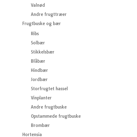
Valnød
Andre frugttræer
Frugtbuske og bær
Ribs
Solbær
Stikkelsbær
Blåbær
Hindbær
Jordbær
Storfrugtet hassel
Vinplanter
Andre frugtbuske
Opstammede frugtbuske
Brombær
Hortensia