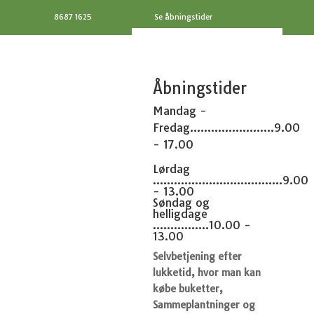
8687 1625
Se åbningstider
Åbningstider
Mandag -
Fredag........................9.00
- 17.00
Lørdag
.....................................9.00
- 13.00
Søndag og
helligdage
................10.00 -
13.00
Selvbetjening efter
lukketid, hvor man kan
købe buketter,
Sammeplantninger og