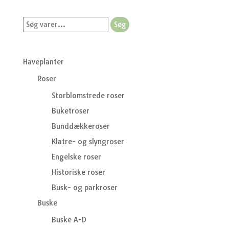
Søg
Søg
efter:
Haveplanter
Roser
Storblomstrede roser
Buketroser
Bunddækkeroser
Klatre- og slyngroser
Engelske roser
Historiske roser
Busk- og parkroser
Buske
Buske A-D