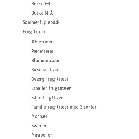
Buske E-L
Buske M-Å
Sommerfuglebusk
Frugttræer
Æbletræer
Pæretræer
Blommetræer
Kirsebærtræer
Dværg frugttræer
Espalier frugttræer
Søjle frugttræer
Familiefrugttræer med 3 sorter
Morbær
Kvæder
Mirabeller