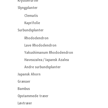
Krydderurter
Slyngplanter
Clematis
Kaprifolie
Surbundsplanter
Rhododendron
Lave Rhododendron
Yakushimanum Rhododendron
Haveazalea/Japansk Azalea
Andre surbundsplanter
Japansk Ahorn
Græsser
Bambus
Opstammede træer
Løvtræer