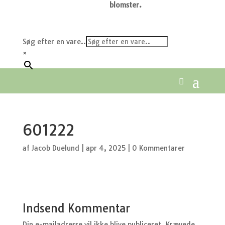
blomster.
Søg efter en vare..
×
601222
af
Jacob Duelund
|
apr 4, 2025
|
0 Kommentarer
Indsend Kommentar
Din e-mailadresse vil ikke blive publiceret.
Krævede