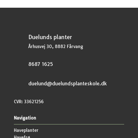
Duelunds planter
Århusvej 30, 8882 Fårvang
8687 1625
duelund@duelundsplanteskole.dk
CVR: 33621256
Navigation
Haveplanter
Havefrø