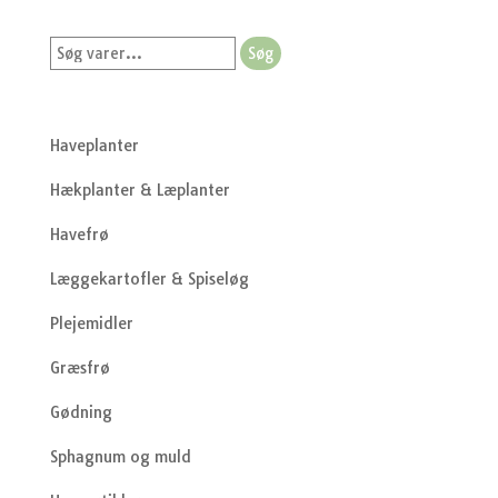
Søg
Søg
efter:
Haveplanter
Hækplanter & Læplanter
Havefrø
Læggekartofler & Spiseløg
Plejemidler
Græsfrø
Gødning
Sphagnum og muld