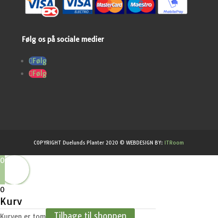
Følg os på sociale medier
Følg
Følg
COPYRIGHT Duelunds Planter 2020 © WEBDESIGN BY:
ITRoom
0
0
Kurv
Tilbage til shoppen
Kurven er tom