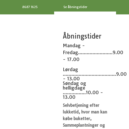
8687 1625
Se åbningstider
Åbningstider
Mandag -
Fredag........................9.00
- 17.00
Lørdag
.....................................9.00
- 13.00
Søndag og
helligdage
................10.00 -
13.00
Selvbetjening efter
lukketid, hvor man kan
købe buketter,
Sammeplantninger og