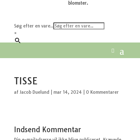
blomster.
Søg efter en vare..
×
TISSE
af
Jacob Duelund
|
mar 14, 2024
|
0 Kommentarer
Indsend Kommentar
Din e-mailadresse vil ikke blive publiceret.
Krævede