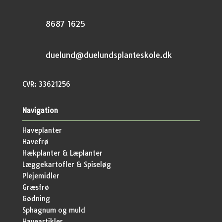
8687 1625
duelund@duelundsplanteskole.dk
CVR: 33621256
Navigation
Haveplanter
Havefrø
Hækplanter & Læplanter
Læggekartofler & Spiseløg
Plejemidler
Græsfrø
Gødning
Sphagnum og muld
Haveartikler