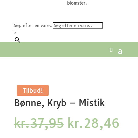
blomster.
Søg efter en vare..
×
Tilbud!
Bønne, Kryb – Mistik
Den
De
kr.
37,95
kr.
28,46
oprindelige
akt
pris
pri