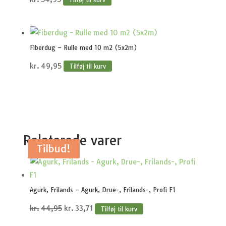
Fiberdug – Rulle med 10 m2 (5x2m)
kr.
49,95
Tilføj til kurv
Relaterede varer
Tilbud!
Tilbud!
Tilbud!
Tilbud!
Tilbud!
Agurk, Frilands – Agurk, Drue-, Frilands-, Profi F1
Den
Den
kr.
44,95
kr.
33,71
Tilføj til kurv
oprindelige
aktuelle