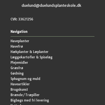
duelund@duelundsplanteskole.dk
CVR: 33621256
Navigation
Haveplanter
Havefrø
Hækplanter & Læplanter
Læggekartofler & Spiseløg
Plejemidler
Græsfrø
Gødning
Sphagnum og muld
Haveartikler
Brugskunst
Brænde/Træpiller
Bigbags med fri levering