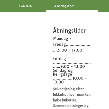
8687 1625
Se åbningstider
Åbningstider
Mandag -
Fredag....................
....9.00 - 17.00
Lørdag
...............................
......9.00 - 13.00
Søndag og
helligdage
................10.00 -
13.00
Selvbetjening efter
lukketid, hvor man kan
købe buketter,
Sammeplantninger og