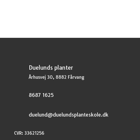
pris
pris
var:
er:
kr.20,95.
kr.15,71.
Duelunds planter
Århusvej 30, 8882 Fårvang
8687 1625
duelund@duelundsplanteskole.dk
CVR: 33621256