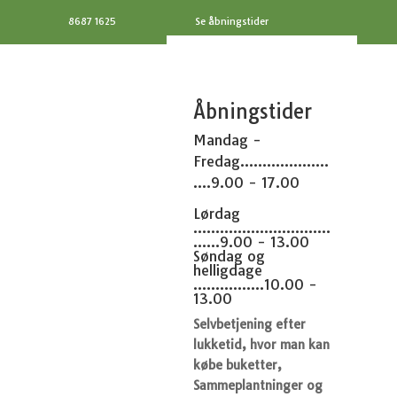
8687 1625
Se åbningstider
Åbningstider
Mandag -
Fredag....................
....9.00 - 17.00
Lørdag
...............................
......9.00 - 13.00
Søndag og
helligdage
................10.00 -
13.00
Selvbetjening efter
lukketid, hvor man kan
købe buketter,
Sammeplantninger og