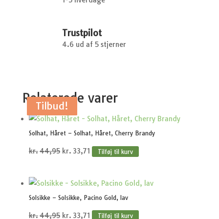
1-5 hverdage
Trustpilot
4.6 ud af 5 stjerner
Relaterede varer
Tilbud!
Tilbud!
Tilbud!
Tilbud!
Tilbud!
Solhat, Håret – Solhat, Håret, Cherry Brandy
Den
Den
kr.
44,95
kr.
33,71
Tilføj til kurv
oprindelige
aktuelle
pris
pris
var:
er:
Solsikke – Solsikke, Pacino Gold, lav
kr.44,95.
kr.33,71.
Den
Den
kr.
44,95
kr.
33,71
Tilføj til kurv