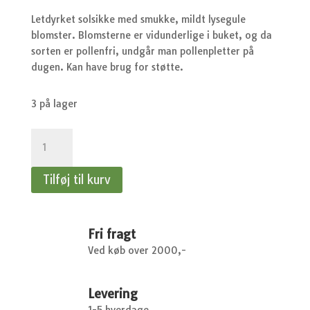
var:
er:
kr.48,95.
kr.
Letdyrket solsikke med smukke, mildt lysegule
blomster. Blomsterne er vidunderlige i buket, og da
sorten er pollenfri, undgår man pollenpletter på
dugen. Kan have brug for støtte.
3 på lager
Solsikke
Buttercream
F1
Tilføj til kurv
antal
Fri fragt
Ved køb over 2000,-
Levering