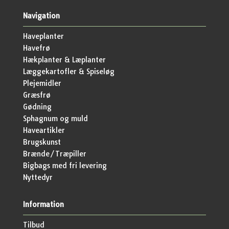
Navigation
Haveplanter
Havefrø
Hækplanter & Læplanter
Læggekartofler & Spiseløg
Plejemidler
Græsfrø
Gødning
Sphagnum og muld
Haveartikler
Brugskunst
Brænde/Træpiller
Bigbags med fri levering
Nyttedyr
Information
Tilbud