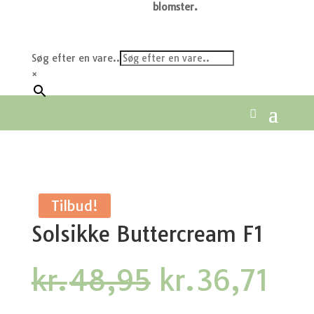
blomster.
Søg efter en vare..
×
Tilbud!
Solsikke Buttercream F1
Den
De
kr.
48,95
kr.
36,71
oprindelige
akt
pris
pri