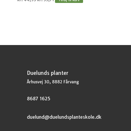
oprindelige
aktuelle
pris
pris
var:
er:
kr.44,95.
kr.33,71.
Duelunds planter
Århusvej 30, 8882 Fårvang
8687 1625
duelund@duelundsplanteskole.dk