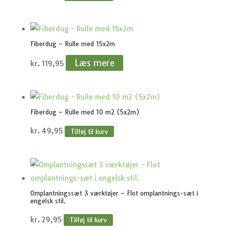
Fiberdug – Rulle med 15x2m
Læs mere
kr.
119,95
Fiberdug – Rulle med 10 m2 (5x2m)
kr.
49,95
Tilføj til kurv
Omplantningssæt 3 værktøjer – Flot omplantnings-sæt i
engelsk stil.
kr.
29,95
Tilføj til kurv