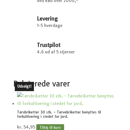
Ved køb over 2000,-
Levering
1-5 hverdage
Trustpilot
4.6 ud af 5 stjerner
Relaterede varer
Udsolgt!
Tørvbriketter 30 stk. – Tørvebriketter benyttes til
forkultivering i stedet for jord.
kr.
54,95
Tilføj til kurv