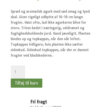
oprindelige
akt
pris
pri
var:
er:
Sprød og aromatisk agurk med sød smag og tynd
kr.44,95.
kr.
skal. Giver rigeligt udbytte af 16-18 cm lange
frugter. Høst ofte, lad ikke agurkerne blive for
store. Trives bedst i næringsrig, veldrænet og
fugtighedsholdende jord. Vand jævnligtt. Planten
bindes op og topkappes, når den når loftet.
Topkappes tidligere, hvis planten ikke sætter
sideskud. Sideskud topkappes, når der er dannet
frugter ved bladskederne.
Agurk
-
Drivhus-,
Tilføj til kurv
mini,
Delistar
F1
antal
Fri fragt