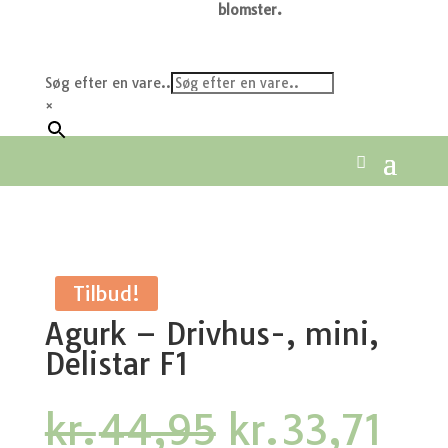
blomster.
Søg efter en vare..
×
Tilbud!
Agurk – Drivhus-, mini,
Delistar F1
Den
De
kr.
44,95
kr.
33,71