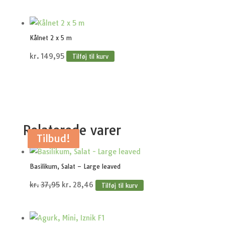
Kålnet 2 x 5 m
kr.
149,95
Tilføj til kurv
Relaterede varer
Tilbud!
Tilbud!
Tilbud!
Tilbud!
Tilbud!
Basilikum, Salat – Large leaved
Den
Den
kr.
37,95
kr.
28,46
Tilføj til kurv
oprindelige
aktuelle
pris
pris
var:
er: