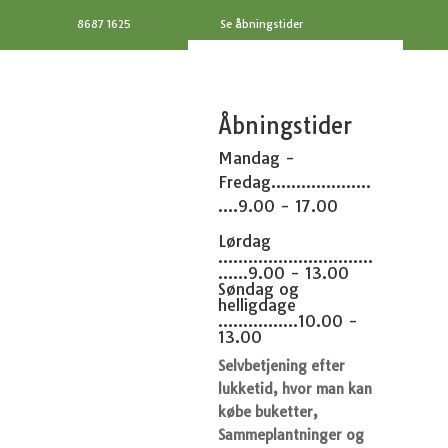
8687 1625
Se åbningstider
Åbningstider
Mandag -
Fredag....................
....9.00 - 17.00
Lørdag
...............................
......9.00 - 13.00
Søndag og
helligdage
................10.00 -
13.00
Selvbetjening efter
lukketid, hvor man kan
købe buketter,
Sammeplantninger og