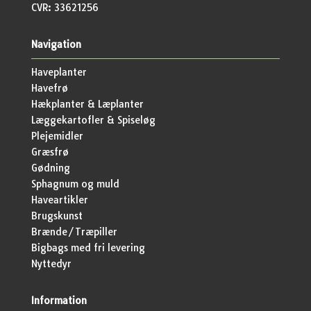
CVR: 33621256
Navigation
Haveplanter
Havefrø
Hækplanter & Læplanter
Læggekartofler & Spiseløg
Plejemidler
Græsfrø
Gødning
Sphagnum og muld
Haveartikler
Brugskunst
Brænde/Træpiller
Bigbags med fri levering
Nyttedyr
Information