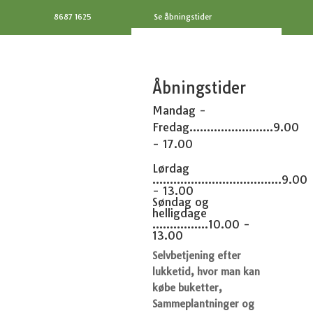
8687 1625
Se åbningstider
Åbningstider
Mandag -
Fredag........................9.00
- 17.00
Lørdag
.....................................9.00
- 13.00
Søndag og
helligdage
................10.00 -
13.00
Selvbetjening efter
lukketid, hvor man kan
købe buketter,
Sammeplantninger og