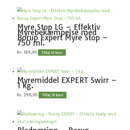
Myre Stop LG – Effektiv
Myrebekæmpelse med
Borup Expert Myre Stop –
750 ml.
kr.
169,95
Tilføj til kurv
Myremiddel EXPERT Swirr –
1 kg.
kr.
299,95
Tilføj til kurv