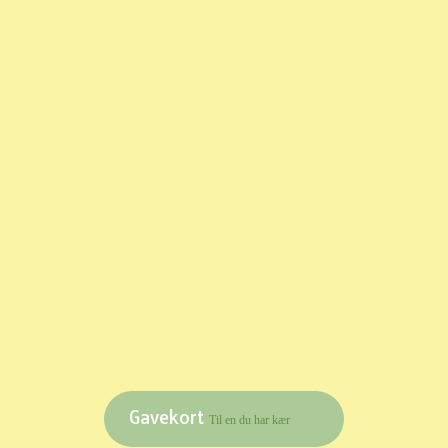
Gavekort
Til en du har kær