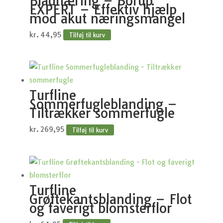
Bladnæring – Borup
EXPERT – Effektiv hjælp
mod akut næringsmangel
kr.
44,95
Tilføj til kurv
Turfline
Sommerfugleblanding –
Tiltrækker sommerfugle
kr.
269,95
Tilføj til kurv
Turfline
Grøftekantsblanding – Flot
og faverigt blomsterflor