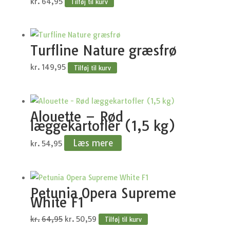
kr.
64,95
Tilføj til kurv
Turfline Nature græsfrø
kr.
149,95
Tilføj til kurv
Alouette – Rød
læggekartofler (1,5 kg)
Læs mere
kr.
54,95
Petunia Opera Supreme
White F1
Den
Den
kr.
64,95
kr.
50,59
Tilføj til kurv