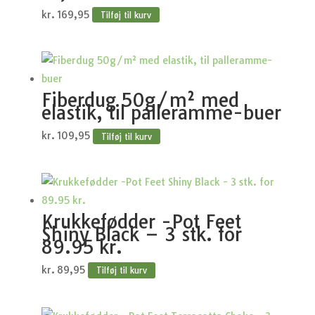
kr.
169,95
Tilføj til kurv
Fiberdug 50g/m² med
elastik, til palleramme-buer
kr.
109,95
Tilføj til kurv
Krukkefødder -Pot Feet
Shiny Black – 3 stk. for
89.95 kr.
kr.
89,95
Tilføj til kurv