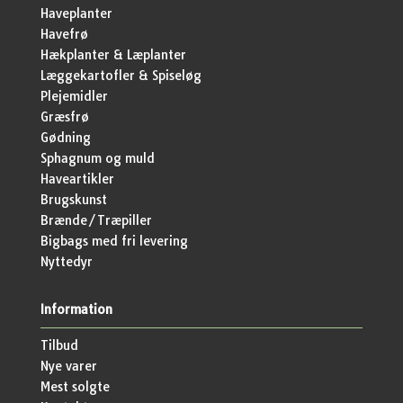
Haveplanter
Havefrø
Hækplanter & Læplanter
Læggekartofler & Spiseløg
Plejemidler
Græsfrø
Gødning
Sphagnum og muld
Haveartikler
Brugskunst
Brænde/Træpiller
Bigbags med fri levering
Nyttedyr
Information
Tilbud
Nye varer
Mest solgte