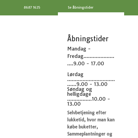
8687 1625
Se åbningstider
Åbningstider
Mandag -
Fredag....................
....9.00 - 17.00
Lørdag
...............................
......9.00 - 13.00
Søndag og
helligdage
................10.00 -
13.00
Selvbetjening efter
lukketid, hvor man kan
købe buketter,
Sammeplantninger og