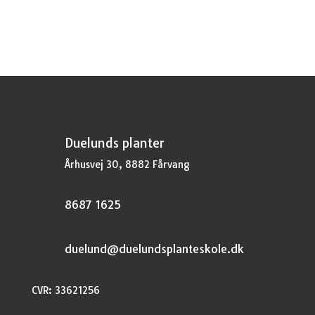
pris
pris
var:
er:
kr.29,95.
kr.22,46.
Duelunds planter
Århusvej 30, 8882 Fårvang
8687 1625
duelund@duelundsplanteskole.dk
CVR: 33621256