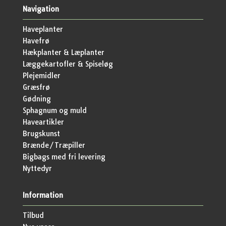
Navigation
Haveplanter
Havefrø
Hækplanter & Læplanter
Læggekartofler & Spiseløg
Plejemidler
Græsfrø
Gødning
Sphagnum og muld
Haveartikler
Brugskunst
Brænde/Træpiller
Bigbags med fri levering
Nyttedyr
Information
Tilbud