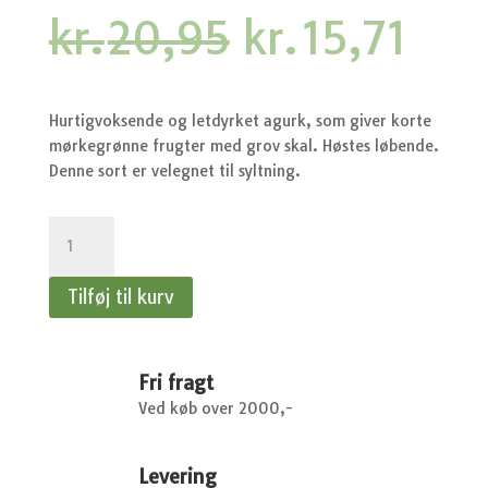
Den
Den
kr.
20,95
kr.
15,71
oprindelige
aktu
pris
pris
var:
er:
kr.20,95.
kr.1
Hurtigvoksende og letdyrket agurk, som giver korte
mørkegrønne frugter med grov skal. Høstes løbende.
Denne sort er velegnet til syltning.
Agurk
-
Vert
Tilføj til kurv
petit
de
Paris
-
Fri fragt
Drueagurk
Ved køb over 2000,-
-
Frilands
Levering
agurk