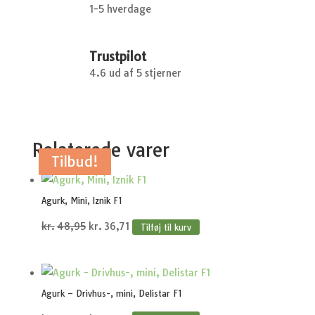
1-5 hverdage
antal
Trustpilot
4.6 ud af 5 stjerner
Relaterede varer
Tilbud!
Tilbud!
Tilbud!
Tilbud!
Tilbud!
Agurk, Mini, Iznik F1
Den
Den
kr.
48,95
kr.
36,71
Tilføj til kurv
oprindelige
aktuelle
pris
pris
var:
er:
Agurk – Drivhus-, mini, Delistar F1
kr.48,95.
kr.36,71.