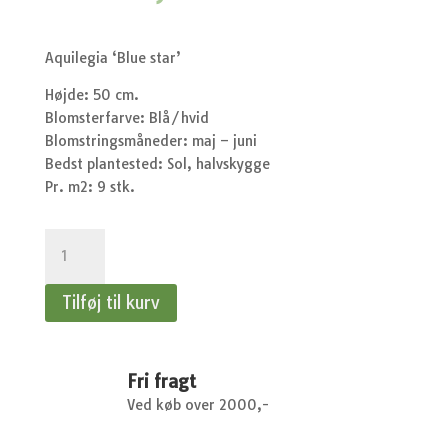
Aquilegia ‘Blue star’
Højde: 50 cm.
Blomsterfarve: Blå/hvid
Blomstringsmåneder: maj – juni
Bedst plantested: Sol, halvskygge
Pr. m2: 9 stk.
Aquilegia
Blue
star
Tilføj til kurv
-
Langsporet
akeleje
antal
Fri fragt
Ved køb over 2000,-