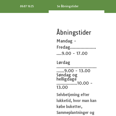
8687 1625
Se åbningstider
Åbningstider
Mandag -
Fredag....................
....9.00 - 17.00
Lørdag
...............................
......9.00 - 13.00
Søndag og
helligdage
................10.00 -
13.00
Selvbetjening efter
lukketid, hvor man kan
købe buketter,
Sammeplantninger og