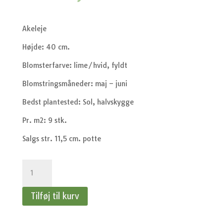
Akeleje
Højde: 40 cm.
Blomsterfarve: lime/hvid, fyldt
Blomstringsmåneder: maj – juni
Bedst plantested: Sol, halvskygge
Pr. m2: 9 stk.
Salgs str. 11,5 cm. potte
Aquilegia
caerulea
Spring
Tilføj til kurv
Magic
White
-