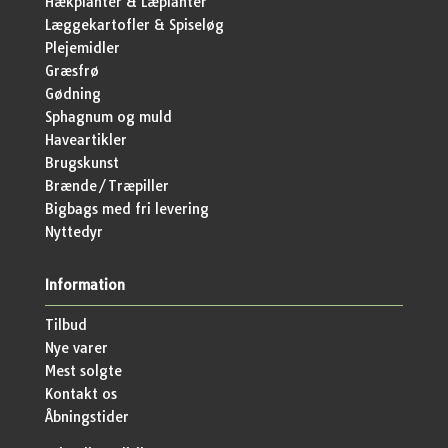
Hækplanter & Læplanter
Læggekartofler & Spiseløg
Plejemidler
Græsfrø
Gødning
Sphagnum og muld
Haveartikler
Brugskunst
Brænde/Træpiller
Bigbags med fri levering
Nyttedyr
Information
Tilbud
Nye varer
Mest solgte
Kontakt os
Åbningstider