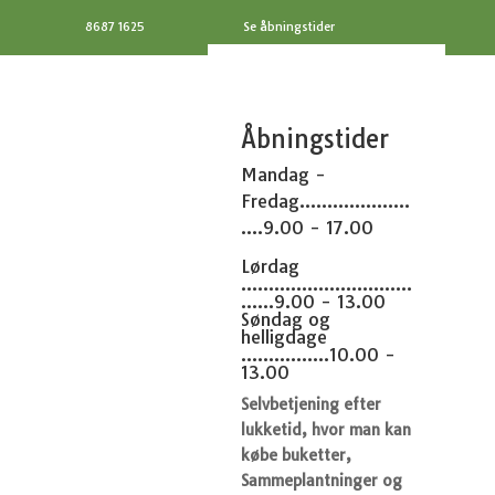
8687 1625
Se åbningstider
Åbningstider
Mandag -
Fredag....................
....9.00 - 17.00
Lørdag
...............................
......9.00 - 13.00
Søndag og
helligdage
................10.00 -
13.00
Selvbetjening efter
lukketid, hvor man kan
købe buketter,
Sammeplantninger og