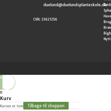
duelund@duelundsplanteskole.dk
Gød
Sph
Have
CVR: 33621256
Brug
Bræ
Bigb
Nytt
0
0
Kurv
Tilbage til shoppen
Kurven er tom