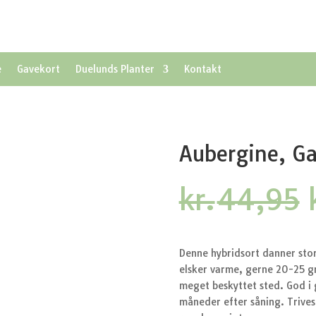
e
Gavekort
Duelunds Planter
Kontakt
Aubergine, Ga
kr.
44,95
Denne hybridsort danner stor
elsker varme, gerne 20-25 gr
meget beskyttet sted. God i 
måneder efter såning. Trives