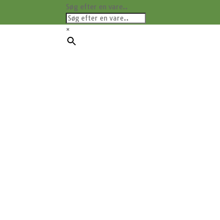
Søg efter en vare..
×