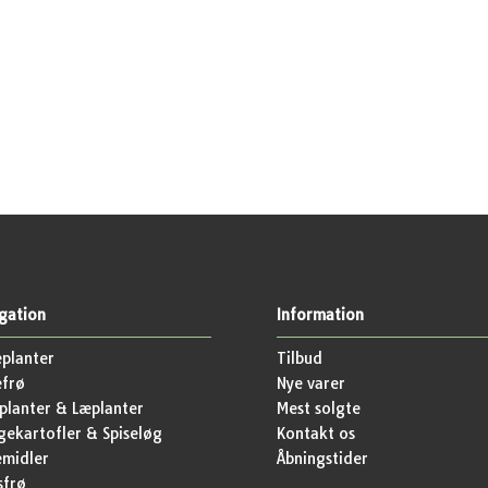
gation
Information
planter
Tilbud
efrø
Nye varer
lanter & Læplanter
Mest solgte
ekartofler & Spiseløg
Kontakt os
emidler
Åbningstider
sfrø