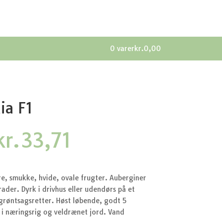
0 varer
kr.0,00
ia F1
Den
Den
kr.
33,71
oprindelige
aktuelle
pris
pris
var:
er:
kr.44,95.
kr.33,71.
e, smukke, hvide, ovale frugter. Auberginer
ader. Dyrk i drivhus eller udendørs på et
grøntsagsretter. Høst løbende, godt 5
 i næringsrig og veldrænet jord. Vand