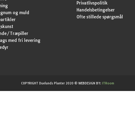
Privatlivspolitik
ning
Handelsbetingelser
agnum og muld
Ofte stillede spørgsmål
artikler
skunst
nde/Træpiller
ags med fri levering
edyr
COPYRIGHT Duelunds Planter 2020 © WEBDESIGN BY:
ITRoom