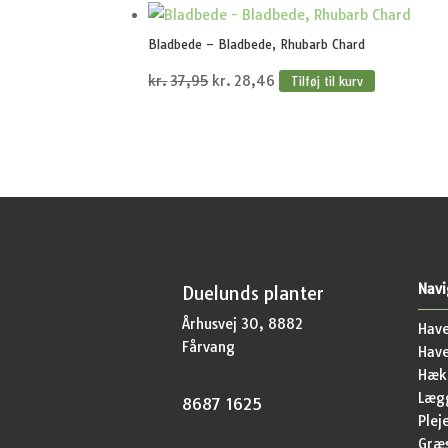
oprindelige
aktuelle
pris
pris
Bladbede – Bladbede, Rhubarb Chard
var:
er:
Den
Den
kr.
37,95
kr.
28,46
Tilføj til kurv
kr.44,95.
kr.33,71.
oprindelige
aktuelle
pris
pris
var:
er:
kr.37,95.
kr.28,46.
Navi
Duelunds planter
Århusvej 30, 8882
Have
Fårvang
Hav
Hækp
Lægg
8687 1625
Plej
Græ