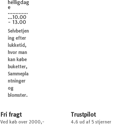
helligdag
e
.............
...10.00
- 13.00
Selvbetjen
ing efter
lukketid,
hvor man
kan købe
buketter,
Sammepla
ntninger
og
blomster.
Fri fragt
Trustpilot
Ved køb over 2000,-
4.6 ud af 5 stjerner