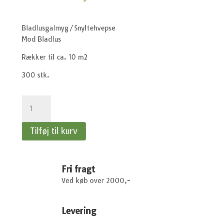
Bladlusgalmyg/Snyltehvepse
Mod Bladlus
Rækker til ca. 10 m2
300 stk.
Bladlusgalmyg/Snyltehvepse
-
Mod
Tilføj til kurv
Bladlus
antal
Fri fragt
Ved køb over 2000,-
Levering