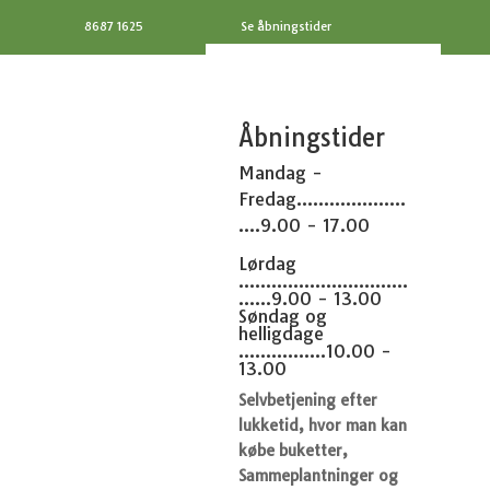
8687 1625
Se åbningstider
Åbningstider
Mandag -
Fredag....................
....9.00 - 17.00
Lørdag
...............................
......9.00 - 13.00
Søndag og
helligdage
................10.00 -
13.00
Selvbetjening efter
lukketid, hvor man kan
købe buketter,
Sammeplantninger og