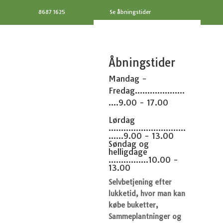
8687 1625
Se åbningstider
Åbningstider
Mandag -
Fredag....................
....9.00 - 17.00
Lørdag
...............................
......9.00 - 13.00
Søndag og
helligdage
................10.00 -
13.00
Selvbetjening efter
lukketid, hvor man kan
købe buketter,
Sammeplantninger og