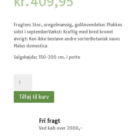
kr.
409,95
Frugten: Stor, uregelmæssig, gulAnvendelse: Plukkes
sidst i septemberVækst: Kraftig med bred kroneI
øvrigt: Kan ikke bestøve andre sorterBotanisk navn:
Malus domestica
Salgshøjde: 150-200 cm. i potte
Æble
Gul
Gråsten
Tilføj til kurv
-
Æbletræ
antal
Fri fragt
Ved køb over 2000,-