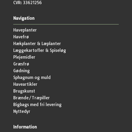
CVR: 33621256
Navigation
Haveplanter
Havefrø
Hækplanter & Læplanter
Læggekartofler & Spiseløg
Plejemidler
Græsfrø
Gødning
Sphagnum og muld
Haveartikler
Brugskunst
Brænde/Træpiller
Bigbags med fri levering
Nyttedyr
Information