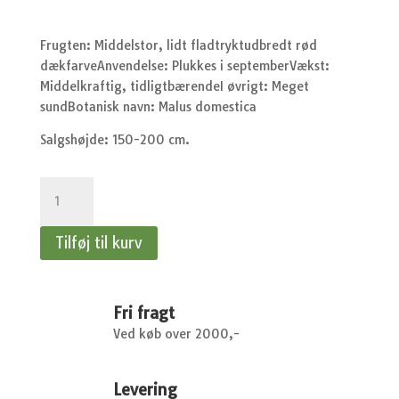
Frugten: Middelstor, lidt fladtryktudbredt rød
dækfarveAnvendelse: Plukkes i septemberVækst:
Middelkraftig, tidligtbærendeI øvrigt: Meget
sundBotanisk navn: Malus domestica
Salgshøjde: 150-200 cm.
Æble
Katinka
-
Tilføj til kurv
Æbletræ
antal
Fri fragt
Ved køb over 2000,-
Levering