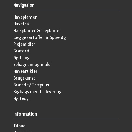
Navigation
Haveplanter
Havefrø
Hækplanter & Læplanter
Læggekartofler & Spiseløg
Plejemidler
Græsfrø
Gødning
Sphagnum og muld
Haveartikler
Brugskunst
Brænde/Træpiller
Bigbags med fri levering
Nyttedyr
Information
Tilbud