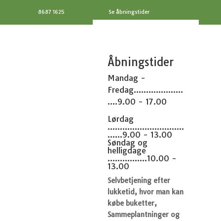
8687 1625
Se åbningstider
Åbningstider
Mandag -
Fredag....................
....9.00 - 17.00
Lørdag
...............................
......9.00 - 13.00
Søndag og
helligdage
................10.00 -
13.00
Selvbetjening efter
lukketid, hvor man kan
købe buketter,
Sammeplantninger og