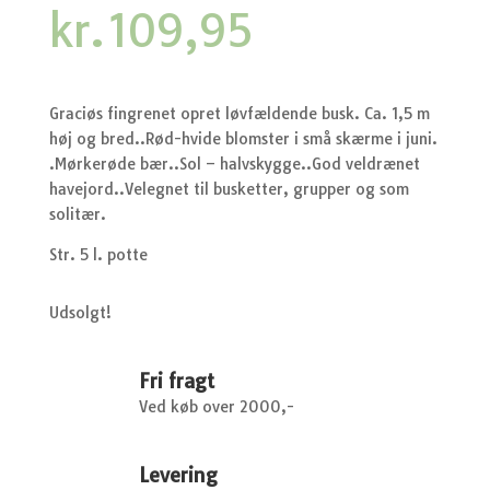
kr.
109,95
Graciøs fingrenet opret løvfældende busk. Ca. 1,5 m
høj og bred..Rød-hvide blomster i små skærme i juni.
.Mørkerøde bær..Sol – halvskygge..God veldrænet
havejord..Velegnet til busketter, grupper og som
solitær.
Str. 5 l. potte
Udsolgt!
Fri fragt
Ved køb over 2000,-
Levering