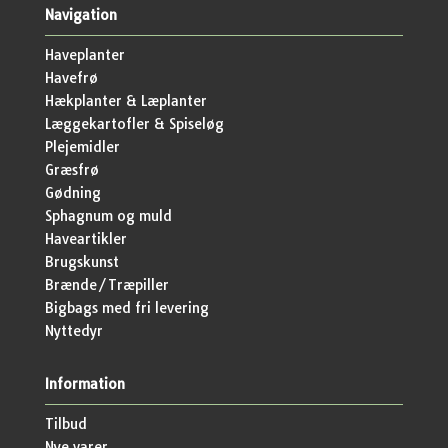
Navigation
Haveplanter
Havefrø
Hækplanter & Læplanter
Læggekartofler & Spiseløg
Plejemidler
Græsfrø
Gødning
Sphagnum og muld
Haveartikler
Brugskunst
Brænde/Træpiller
Bigbags med fri levering
Nyttedyr
Information
Tilbud
Nye varer