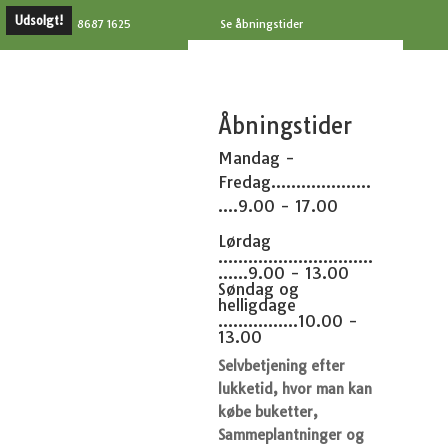
Udsolgt!
8687 1625
Se åbningstider
Åbningstider
Mandag -
Fredag....................
....9.00 - 17.00
Lørdag
...............................
......9.00 - 13.00
Søndag og
helligdage
................10.00 -
13.00
Selvbetjening efter
lukketid, hvor man kan
købe buketter,
Sammeplantninger og