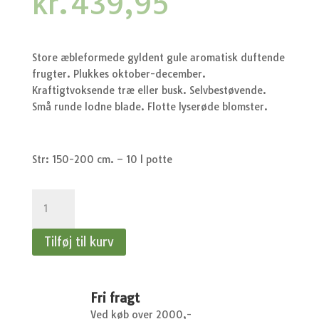
kr.
439,95
Store æbleformede gyldent gule aromatisk duftende
frugter. Plukkes oktober-december.
Kraftigtvoksende træ eller busk. Selvbestøvende.
Små runde lodne blade. Flotte lyserøde blomster.
Str: 150-200 cm. – 10 l potte
Cydonia
Oblonga
Lescovac
Tilføj til kurv
-
Æblekvæde
antal
Fri fragt
Ved køb over 2000,-