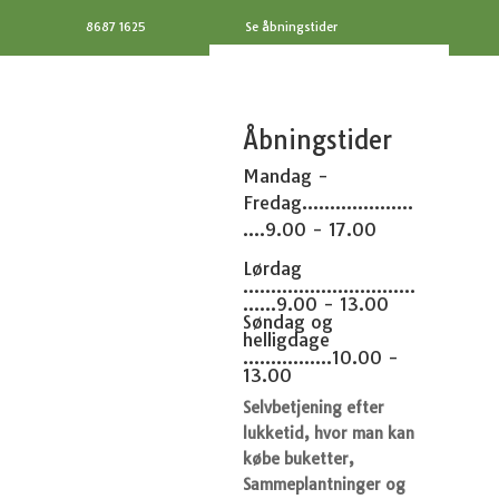
8687 1625
Se åbningstider
Åbningstider
Mandag -
Fredag....................
....9.00 - 17.00
Lørdag
...............................
......9.00 - 13.00
Søndag og
helligdage
................10.00 -
13.00
Selvbetjening efter
lukketid, hvor man kan
købe buketter,
Sammeplantninger og