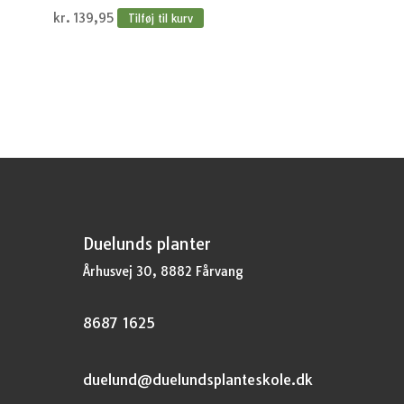
kr.
139,95
Tilføj til kurv
Duelunds planter
Århusvej 30, 8882 Fårvang
8687 1625
duelund@duelundsplanteskole.dk