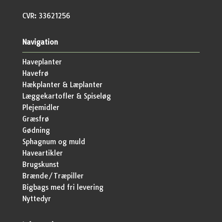
CVR: 33621256
Navigation
Haveplanter
Havefrø
Hækplanter & Læplanter
Læggekartofler & Spiseløg
Plejemidler
Græsfrø
Gødning
Sphagnum og muld
Haveartikler
Brugskunst
Brænde/Træpiller
Bigbags med fri levering
Nyttedyr