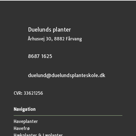
Duelunds planter
Århusvej 30, 8882 Fårvang
8687 1625
duelund@duelundsplanteskole.dk
CVR: 33621256
Navigation
Haveplanter
Havefrø
Hækplanter & Læplanter