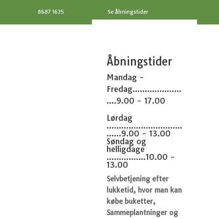
8687 1625
Se åbningstider
Åbningstider
Mandag -
Fredag....................
....9.00 - 17.00
Lørdag
...............................
......9.00 - 13.00
Søndag og
helligdage
................10.00 -
13.00
Selvbetjening efter
lukketid, hvor man kan
købe buketter,
Sammeplantninger og