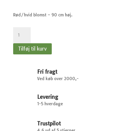
Rød/hvid blomst – 90 cm høj.
Dahlia
Edinburgh
-
Tilføj til kurv
1
stk
antal
Fri fragt
Ved køb over 2000,-
Levering
1-5 hverdage
Trustpilot
4.6 ud af 5 stjerner