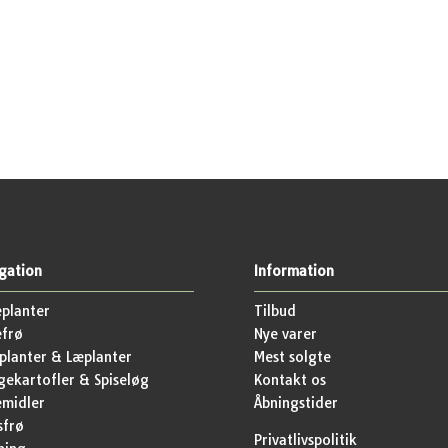
gation
Information
planter
Tilbud
efrø
Nye varer
lanter & Læplanter
Mest solgte
ekartofler & Spiseløg
Kontakt os
emidler
Åbningstider
sfrø
Privatlivspolitik