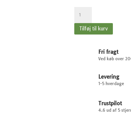
Dame
Fyldig
-
Tilføj til kurv
20x25
cm
antal
Fri fragt
Ved køb over 2
Levering
1-5 hverdage
Trustpilot
4.6 ud af 5 stjer