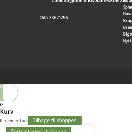
duelund@duelundsplanteskole.dk
Gød
Sph
Have
CVR: 33621256
Brug
Bræ
Bigb
Nytt
0
0
Kurv
Tilbage til shoppen
Kurven er tom
Fortsæt med at shoppe