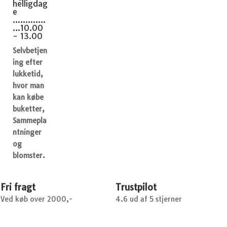
helligdag
e
.............
...10.00
- 13.00
Selvbetjen
ing efter
lukketid,
hvor man
kan købe
buketter,
Sammepla
ntninger
og
blomster.
Fri fragt
Trustpilot
Ved køb over 2000,-
4.6 ud af 5 stjerner