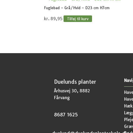
Fuglebad – Grå/Hvid – D23 cm H7cm
kr.
89,95
Tilføj til kurv
Navi
Duelunds planter
Århusvej 30, 8882
Have
Fårvang
Hav
Hækp
Lægg
8687 1625
Plej
Græ