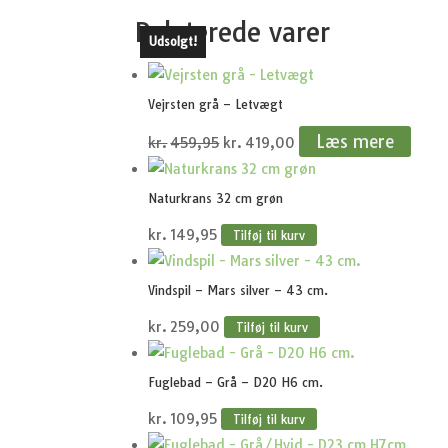
Relaterede varer
Udsolgt!
Vejrsten grå – Letvægt
Den
Den
Læs mere
kr.
459,95
kr.
419,00
oprindelige
aktuelle
pris
pris
Naturkrans 32 cm grøn
var:
er:
kr.
149,95
Tilføj til kurv
kr.459,95.
kr.419,00.
Vindspil – Mars silver – 43 cm.
kr.
259,00
Tilføj til kurv
Fuglebad – Grå – D20 H6 cm.
kr.
109,95
Tilføj til kurv