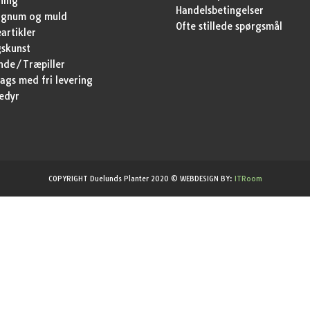
ning
Handelsbetingelser
agnum og muld
Ofte stillede spørgsmål
artikler
skunst
nde/Træpiller
ags med fri levering
edyr
COPYRIGHT Duelunds Planter 2020 © WEBDESIGN BY:
ITRoom