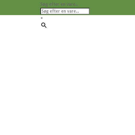
Søg efter en vare..
×