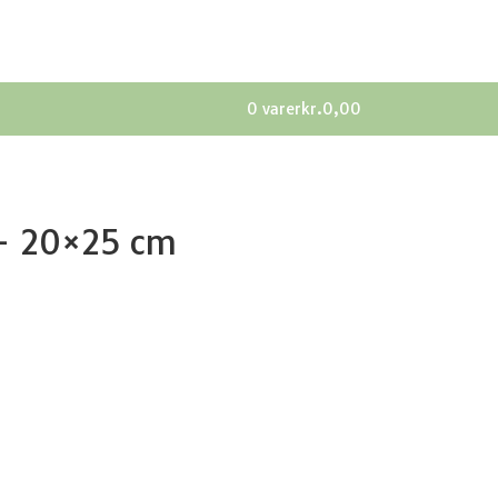
0 varer
kr.0,00
– 20×25 cm
0