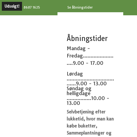
Udsolgt!
8687 1625
Se åbningstider
Åbningstider
Mandag -
Fredag....................
....9.00 - 17.00
Lørdag
...............................
......9.00 - 13.00
Søndag og
helligdage
................10.00 -
13.00
Selvbetjening efter
lukketid, hvor man kan
købe buketter,
Sammeplantninger og