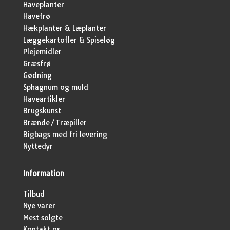
Haveplanter
Havefrø
Hækplanter & Læplanter
Læggekartofler & Spiseløg
Plejemidler
Græsfrø
Gødning
Sphagnum og muld
Haveartikler
Brugskunst
Brænde/Træpiller
Bigbags med fri levering
Nyttedyr
Information
Tilbud
Nye varer
Mest solgte
Kontakt os