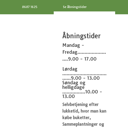
8687 1625
Se åbningstider
Åbningstider
Mandag -
Fredag....................
....9.00 - 17.00
Lørdag
...............................
......9.00 - 13.00
Søndag og
helligdage
................10.00 -
13.00
Selvbetjening efter
lukketid, hvor man kan
købe buketter,
Sammeplantninger og