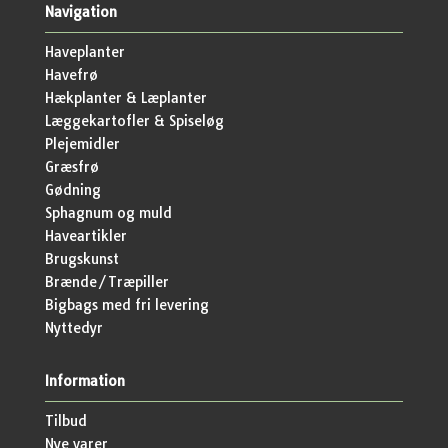
Navigation
Haveplanter
Havefrø
Hækplanter & Læplanter
Læggekartofler & Spiseløg
Plejemidler
Græsfrø
Gødning
Sphagnum og muld
Haveartikler
Brugskunst
Brænde/Træpiller
Bigbags med fri levering
Nyttedyr
Information
Tilbud
Nye varer