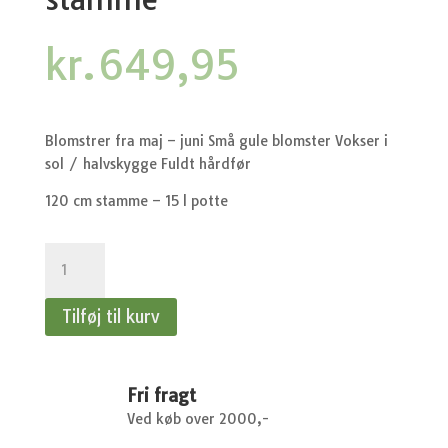
kr.
649,95
Blomstrer fra maj – juni Små gule blomster Vokser i
sol / halvskygge Fuldt hårdfør
120 cm stamme – 15 l potte
Euonymus
Alatus
Compactus
Tilføj til kurv
-
opstammet
Vinget
benved
Fri fragt
-
Ved køb over 2000,-
120