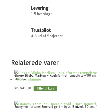
cm
Levering
stamme
1-5 hverdage
antal
Trustpilot
4.6 ud af 5 stjerner
Relaterede varer
Ginkgo Biloba Mariken – Kugleformet tempeltræ – 90 cm
stamme
kr.
849,00
Tilføj til kurv
Euonymus fortunei Emerald gold – Opst. Benved, 60 cm.