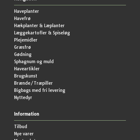
Haveplanter
Havefrø
Hækplanter & Læplanter
Læggekartofler & Spiseløg
Plejemidler
Græsfrø
Gødning
Sphagnum og muld
Haveartikler
Brugskunst
Brænde/Træpiller
Bigbags med fri levering
Nyttedyr
Information
Tilbud
Nye varer