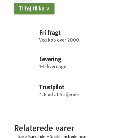
Emerald
Tilføj til kurv
Gold
-
Krybende
Benved
Fri fragt
antal
Ved køb over 2000,-
Levering
1-5 hverdage
Trustpilot
4.6 ud af 5 stjerner
Relaterede varer
Rose Barkarole – Storblomstrede rose