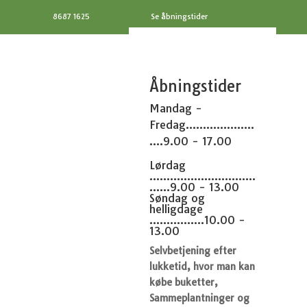
8687 1625
Se åbningstider
Åbningstider
Mandag -
Fredag....................
....9.00 - 17.00
Lørdag
...............................
......9.00 - 13.00
Søndag og
helligdage
................10.00 -
13.00
Selvbetjening efter
lukketid, hvor man kan
købe buketter,
Sammeplantninger og