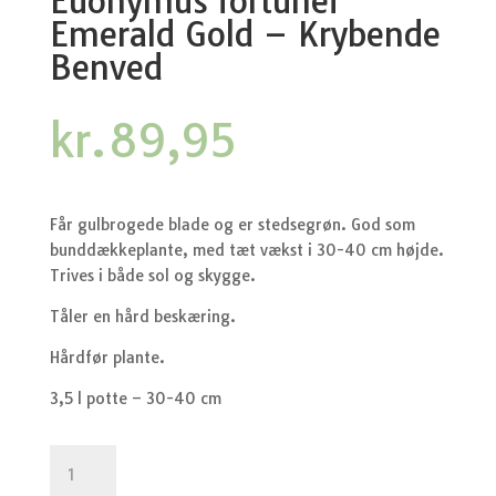
Euonymus fortunei
Emerald Gold – Krybende
Benved
kr.
89,95
Får gulbrogede blade og er stedsegrøn. God som
bunddækkeplante, med tæt vækst i 30-40 cm højde.
Trives i både sol og skygge.
Tåler en hård beskæring.
Hårdfør plante.
3,5 l potte – 30-40 cm
Euonymus
fortunei