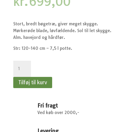
kr.
699,00
Stort, bredt bøgetræ, giver meget skygge.
Mørkerøde blade, løvfældende. Sol til let skygge.
Alm. havejord og hårdfør.
Str: 120-140 cm – 7,5 l potte.
Fagus
sylvatica
Riversii
Tilføj til kurv
-
Blodbøg
antal
Fri fragt
Ved køb over 2000,-
Levering