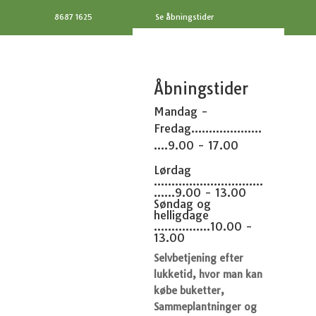
8687 1625
Se åbningstider
Åbningstider
Mandag -
Fredag....................
....9.00 - 17.00
Lørdag
...............................
......9.00 - 13.00
Søndag og
helligdage
................10.00 -
13.00
Selvbetjening efter
lukketid, hvor man kan
købe buketter,
Sammeplantninger og