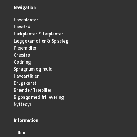
Navigation
Haveplanter
Havefrø
Hækplanter & Læplanter
Læggekartofler & Spiseløg
Plejemidler
Græsfrø
Gødning
Sphagnum og muld
Haveartikler
Brugskunst
Brænde/Træpiller
Bigbags med fri levering
Nyttedyr
Information
Tilbud