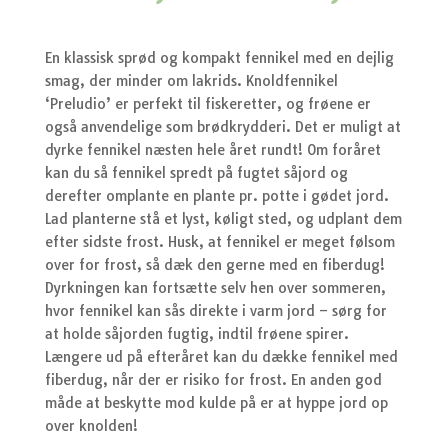
oprindelige
akt
pris
pri
var:
er:
kr.44,95.
kr.
En klassisk sprød og kompakt fennikel med en dejlig
smag, der minder om lakrids. Knoldfennikel
‘Preludio’ er perfekt til fiskeretter, og frøene er
også anvendelige som brødkrydderi. Det er muligt at
dyrke fennikel næsten hele året rundt! Om foråret
kan du så fennikel spredt på fugtet såjord og
derefter omplante en plante pr. potte i gødet jord.
Lad planterne stå et lyst, køligt sted, og udplant dem
efter sidste frost. Husk, at fennikel er meget følsom
over for frost, så dæk den gerne med en fiberdug!
Dyrkningen kan fortsætte selv hen over sommeren,
hvor fennikel kan sås direkte i varm jord – sørg for
at holde såjorden fugtig, indtil frøene spirer.
Længere ud på efteråret kan du dække fennikel med
fiberdug, når der er risiko for frost. En anden god
måde at beskytte mod kulde på er at hyppe jord op
over knolden!