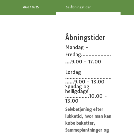
8687 1625
Se åbningstider
Åbningstider
Mandag -
Fredag....................
....9.00 - 17.00
Lørdag
...............................
......9.00 - 13.00
Søndag og
helligdage
................10.00 -
13.00
Selvbetjening efter
lukketid, hvor man kan
købe buketter,
Sammeplantninger og