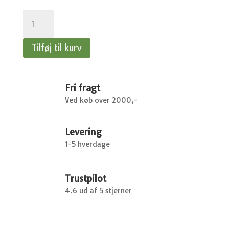
Fennikel
-
Knoldfennikel
Tilføj til kurv
-
Preludio
F1
antal
Fri fragt
Ved køb over 2000,-
Levering
1-5 hverdage
Trustpilot
4.6 ud af 5 stjerner