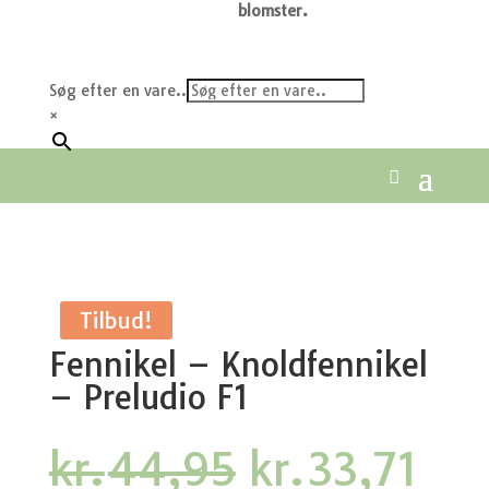
blomster.
Søg efter en vare..
×
Tilbud!
Fennikel – Knoldfennikel
– Preludio F1
Den
De
kr.
44,95
kr.
33,71