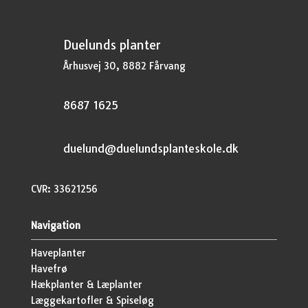
Duelunds planter
Århusvej 30, 8882 Fårvang
8687 1625
duelund@duelundsplanteskole.dk
CVR: 33621256
Navigation
Haveplanter
Havefrø
Hækplanter & Læplanter
Læggekartofler & Spiseløg