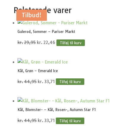
Relaterede varer
Tilbud!
Tilbud!
Tilbud!
Tilbud!
Tilbud!
Gulerod, Sommer – Pariser Markt
Den
Den
kr.
29,95
kr.
22,46
Tilføj til kurv
oprindelige
aktuelle
pris
pris
var:
er:
Kål, Grøn – Emerald Ice
kr.29,95.
kr.22,46.
Den
Den
kr.
44,95
kr.
33,71
Tilføj til kurv
oprindelige
aktuelle
pris
pris
var:
er:
Kål, Blomster- – Kål, Rosen-, Autumn Star F1
kr.44,95.
kr.33,71.
Den
Den
kr.
44,95
kr.
33,71
Tilføj til kurv
oprindelige
aktuelle