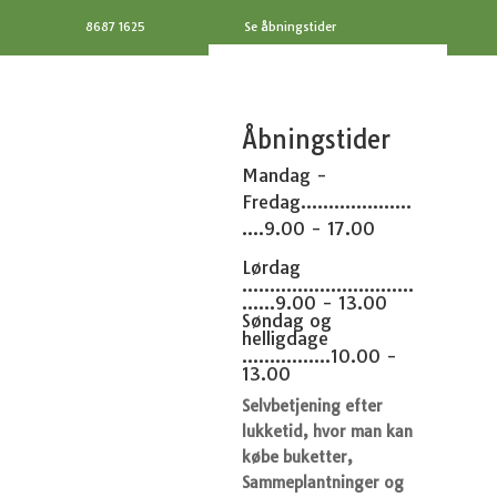
8687 1625
Se åbningstider
Åbningstider
Mandag -
Fredag....................
....9.00 - 17.00
Lørdag
...............................
......9.00 - 13.00
Søndag og
helligdage
................10.00 -
13.00
Selvbetjening efter
lukketid, hvor man kan
købe buketter,
Sammeplantninger og