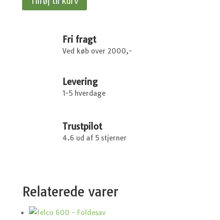
Tilføj til kurv
-
Fiskars
antal
Fri fragt
Ved køb over 2000,-
Levering
1-5 hverdage
Trustpilot
4.6 ud af 5 stjerner
Relaterede varer