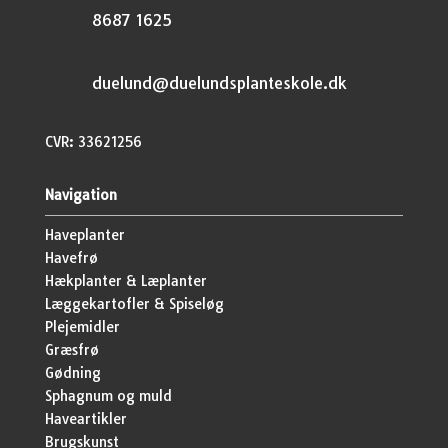
8687 1625
duelund@duelundsplanteskole.dk
CVR: 33621256
Navigation
Haveplanter
Havefrø
Hækplanter & Læplanter
Læggekartofler & Spiseløg
Plejemidler
Græsfrø
Gødning
Sphagnum og muld
Haveartikler
Brugskunst