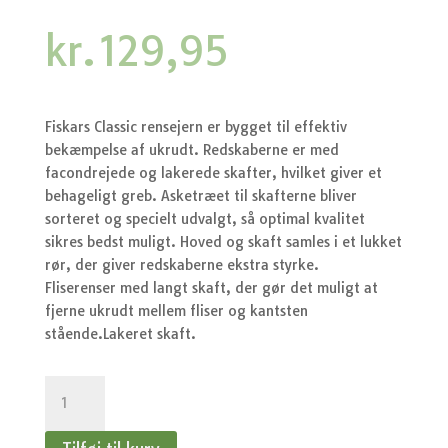
kr.
129,95
Fiskars Classic rensejern er bygget til effektiv
bekæmpelse af ukrudt. Redskaberne er med
facondrejede og lakerede skafter, hvilket giver et
behageligt greb. Asketræet til skafterne bliver
sorteret og specielt udvalgt, så optimal kvalitet
sikres bedst muligt. Hoved og skaft samles i et lukket
rør, der giver redskaberne ekstra styrke.
Fliserenser med langt skaft, der gør det muligt at
fjerne ukrudt mellem fliser og kantsten
stående.Lakeret skaft.
Fliserenser
m/lang
skaft