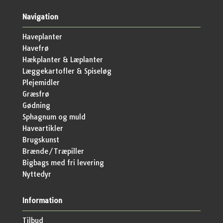
Navigation
Haveplanter
Havefrø
Hækplanter & Læplanter
Læggekartofler & Spiseløg
Plejemidler
Græsfrø
Gødning
Sphagnum og muld
Haveartikler
Brugskunst
Brænde/Træpiller
Bigbags med fri levering
Nyttedyr
Information
Tilbud