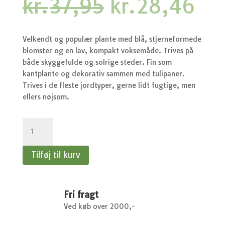
Den
De
kr.
37,95
kr.
28,46
oprindelige
akt
pris
pri
var:
er:
Velkendt og populær plante med blå, stjerneformede
kr.37,95.
kr.
blomster og en lav, kompakt voksemåde. Trives på
både skyggefulde og solrige steder. Fin som
kantplante og dekorativ sammen med tulipaner.
Trives i de fleste jordtyper, gerne lidt fugtige, men
ellers nøjsom.
Forglemmigej
-
Forglemmigej,
Tilføj til kurv
Skov-,
Blue
Ball,
blå
Fri fragt
antal
Ved køb over 2000,-