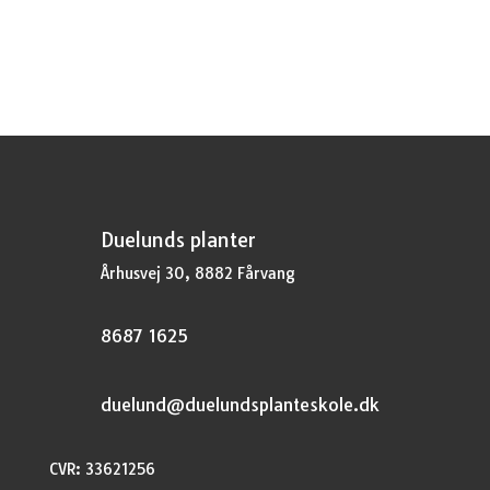
pris
pris
var:
er:
kr.37,95.
kr.28,46.
Duelunds planter
Århusvej 30, 8882 Fårvang
8687 1625
duelund@duelundsplanteskole.dk
CVR: 33621256