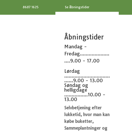
8687 1625
Se åbningstider
Åbningstider
Mandag -
Fredag....................
....9.00 - 17.00
Lørdag
...............................
......9.00 - 13.00
Søndag og
helligdage
................10.00 -
13.00
Selvbetjening efter
lukketid, hvor man kan
købe buketter,
Sammeplantninger og