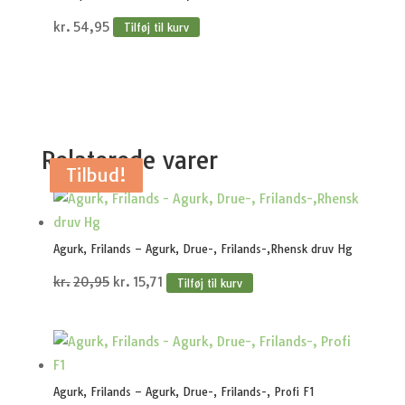
kr.
54,95
Tilføj til kurv
Relaterede varer
Tilbud!
Tilbud!
Tilbud!
Tilbud!
Tilbud!
Agurk, Frilands – Agurk, Drue-, Frilands-,Rhensk druv Hg
Den
Den
kr.
20,95
kr.
15,71
Tilføj til kurv
oprindelige
aktuelle
pris
pris
var:
er:
kr.20,95.
kr.15,71.
Agurk, Frilands – Agurk, Drue-, Frilands-, Profi F1