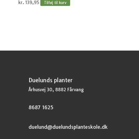
kr.
139,95
Tilføj til kurv
Duelunds planter
Århusvej 30, 8882 Fårvang
8687 1625
duelund@duelundsplanteskole.dk