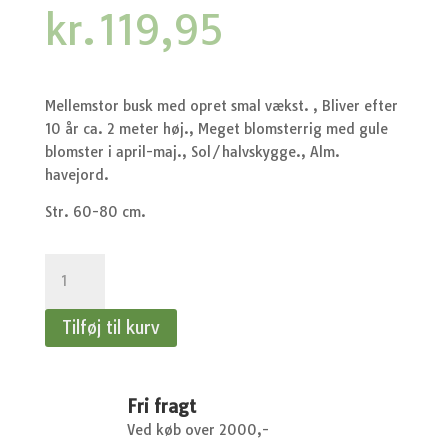
kr.
119,95
Mellemstor busk med opret smal vækst. , Bliver efter
10 år ca. 2 meter høj., Meget blomsterrig med gule
blomster i april-maj., Sol/halvskygge., Alm.
havejord.
Str. 60-80 cm.
Forsythia
intermedia
Lynwood
Tilføj til kurv
-
Vårguld
antal
Fri fragt
Ved køb over 2000,-