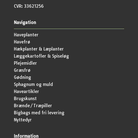
CVR: 33621256
Navigation
Haveplanter
Havefrø
Hækplanter & Læplanter
Læggekartofler & Spiseløg
Plejemidler
Græsfrø
Gødning
Sphagnum og muld
Haveartikler
Brugskunst
Brænde/Træpiller
Bigbags med fri levering
Nyttedyr
Information