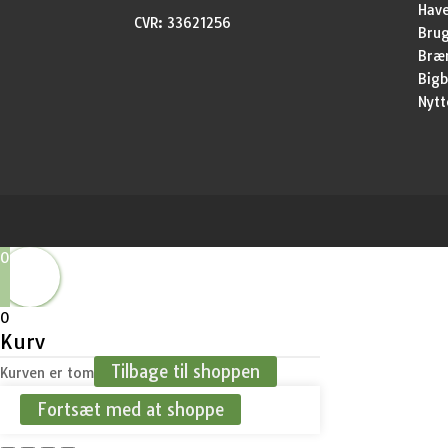
Have
CVR: 33621256
Brug
Bræ
Bigb
Nytt
0
0
Kurv
Tilbage til shoppen
Kurven er tom
Fortsæt med at shoppe