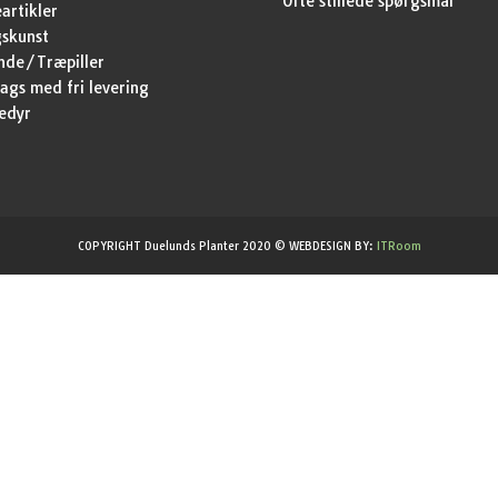
Ofte stillede spørgsmål
artikler
skunst
nde/Træpiller
ags med fri levering
edyr
COPYRIGHT Duelunds Planter 2020 © WEBDESIGN BY:
ITRoom