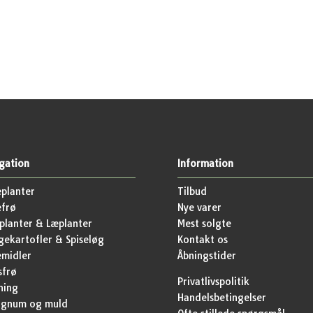
gation
Information
planter
Tilbud
efrø
Nye varer
lanter & Læplanter
Mest solgte
ekartofler & Spiseløg
Kontakt os
emidler
Åbningstider
sfrø
Privatlivspolitik
ning
Handelsbetingelser
agnum og muld