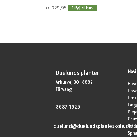
kr.
229,95
Tilføj til kurv
Navi
Duelunds planter
Århusvej 30, 8882
Have
Fårvang
Hav
Hækp
Lægg
8687 1625
Plej
Græ
duelund@duelundsplanteskole.dk
Gød
Sph