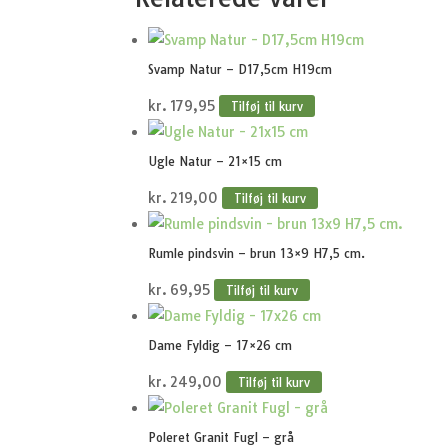
Svamp Natur – D17,5cm H19cm
kr.
179,95
Tilføj til kurv
Ugle Natur – 21×15 cm
kr.
219,00
Tilføj til kurv
Rumle pindsvin – brun 13×9 H7,5 cm.
kr.
69,95
Tilføj til kurv
Dame Fyldig – 17×26 cm
kr.
249,00
Tilføj til kurv
Poleret Granit Fugl – grå