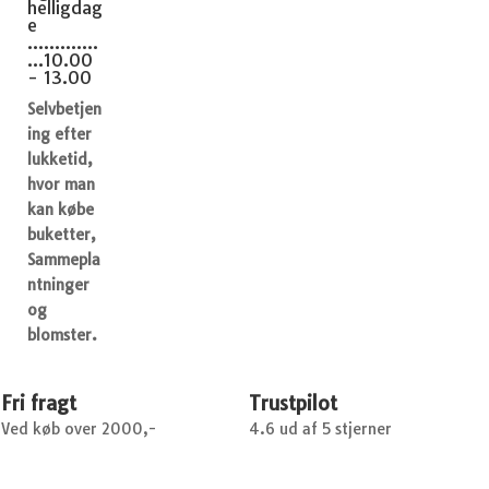
helligdag
e
.............
...10.00
- 13.00
Selvbetjen
ing efter
lukketid,
hvor man
kan købe
buketter,
Sammepla
ntninger
og
blomster.
Fri fragt
Trustpilot
Ved køb over 2000,-
4.6 ud af 5 stjerner