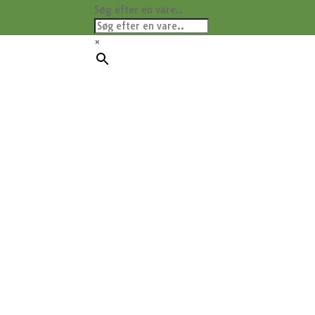
Søg efter en vare..
×