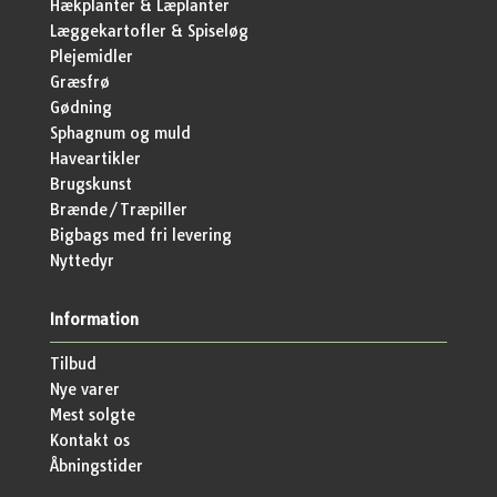
Hækplanter & Læplanter
Læggekartofler & Spiseløg
Plejemidler
Græsfrø
Gødning
Sphagnum og muld
Haveartikler
Brugskunst
Brænde/Træpiller
Bigbags med fri levering
Nyttedyr
Information
Tilbud
Nye varer
Mest solgte
Kontakt os
Åbningstider