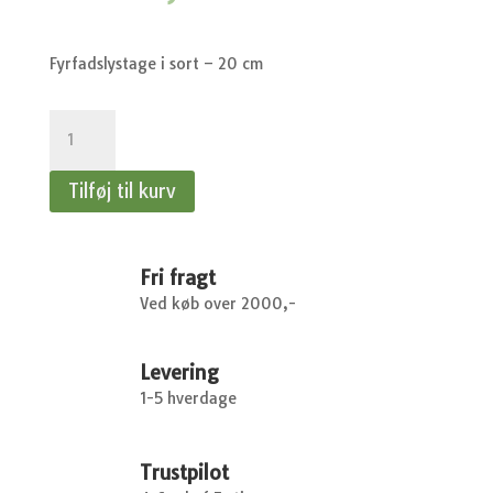
Fyrfadslystage i sort – 20 cm
Fyrfadslystage
i
sort
Tilføj til kurv
-
20
cm
antal
Fri fragt
Ved køb over 2000,-
Levering
1-5 hverdage
Trustpilot