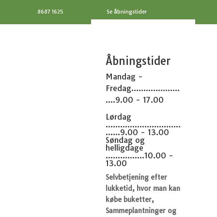
8687 1625
Se åbningstider
Åbningstider
Mandag -
Fredag....................
....9.00 - 17.00
Lørdag
...............................
......9.00 - 13.00
Søndag og
helligdage
................10.00 -
13.00
Selvbetjening efter
lukketid, hvor man kan
købe buketter,
Sammeplantninger og