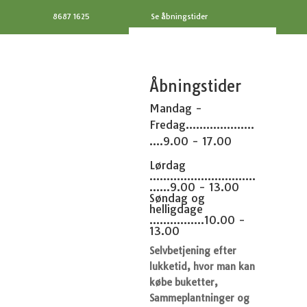
8687 1625
Se åbningstider
Åbningstider
Mandag -
Fredag....................
....9.00 - 17.00
Lørdag
...............................
......9.00 - 13.00
Søndag og
helligdage
................10.00 -
13.00
Selvbetjening efter
lukketid, hvor man kan
købe buketter,
Sammeplantninger og