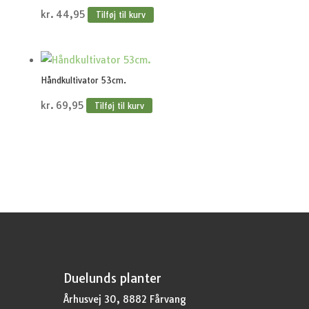
kr.
44,95
Tilføj til kurv
Håndkultivator 53cm.
kr.
69,95
Tilføj til kurv
Duelunds planter
Århusvej 30, 8882 Fårvang