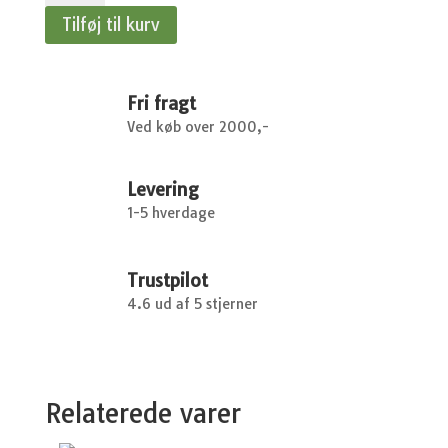
-
Tilføj til kurv
Fiskars
antal
Fri fragt
Ved køb over 2000,-
Levering
1-5 hverdage
Trustpilot
4.6 ud af 5 stjerner
Relaterede varer