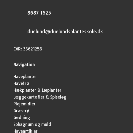
8687 1625
duelund@duelundsplanteskole.dk
CVR: 33621256
Navigation
Haveplanter
Havefrø
Hækplanter & Læplanter
Læggekartofler & Spiseløg
Plejemidler
Græsfrø
Gødning
Sphagnum og muld
Haveartikler