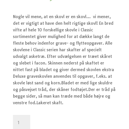
Nogle vil mene, at en skovl er en skovl…  vi mener,
det er vigtigt at have den helt rigtige skovl! En bred
vifte af hele 10 forskellige skovle i Classic
sortimentet giver mulighed for at dække langt de
fleste behov indenfor grave- og flytteopgaver. Alle
skovlene i Classic serien har skafter af specielt
udvalgt asketræ. Efter udvælgelsen er træet skåret
og slebet i facon. Skinnen nederst på skaftet er
nittet fast på bladet og giver dermed skovlen ekstra
Deluxe graveskovlen anvendes til opgaver, f.eks. at
skovle løst sand og korn.Bladet er med lige skuldre
og påsvejset tråd, der skåner fodtøjet.Der er tråd på
begge sider, så man kan træde med både højre og
venstre fod.Lakeret skaft.
Graveskovl
deluxe