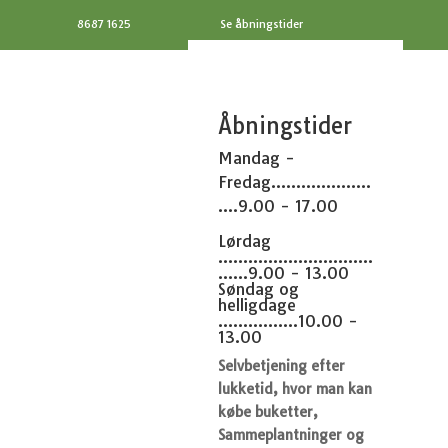
8687 1625
Se åbningstider
Åbningstider
Mandag -
Fredag....................
....9.00 - 17.00
Lørdag
...............................
......9.00 - 13.00
Søndag og
helligdage
................10.00 -
13.00
Selvbetjening efter
lukketid, hvor man kan
købe buketter,
Sammeplantninger og