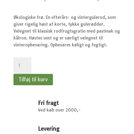
oprindelige
akt
pris
pri
var:
er:
kr.37,95.
kr.
Økologiske frø. En efterårs- og vintergulerod, som
giver rigelig høst af korte, tykke gulerødder.
Velegnet til klassisk rodfrugtsgratin med pastinak og
kålroe. Høstes sent og er særligt velegnet til
vinteropbevaring. Opbevares køligt og fugtigt.
Gulerod
-
Vintergulerod
Tilføj til kurv
-
Flakkée2
-
Økologiske
Fri fragt
antal
Ved køb over 2000,-
Levering