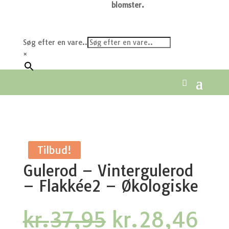
blomster.
Søg efter en vare..
×
Tilbud!
Gulerod – Vintergulerod
– Flakkée2 – Økologiske
Den
De
kr.
37,95
kr.
28,46