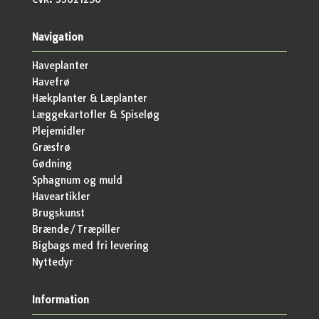
Navigation
Haveplanter
Havefrø
Hækplanter & Læplanter
Læggekartofler & Spiseløg
Plejemidler
Græsfrø
Gødning
Sphagnum og muld
Haveartikler
Brugskunst
Brænde/Træpiller
Bigbags med fri levering
Nyttedyr
Information