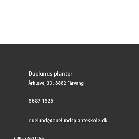
oprindelige
aktuelle
pris
pris
var:
er:
kr.37,95.
kr.28,46.
Duelunds planter
Århusvej 30, 8882 Fårvang
8687 1625
duelund@duelundsplanteskole.dk
CVR: 33621256