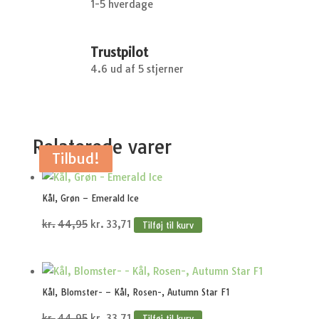
1-5 hverdage
Trustpilot
4.6 ud af 5 stjerner
Relaterede varer
Tilbud!
Tilbud!
Tilbud!
Tilbud!
Tilbud!
Kål, Grøn – Emerald Ice
Den
Den
kr.
44,95
kr.
33,71
Tilføj til kurv
oprindelige
aktuelle
pris
pris
var:
er:
Kål, Blomster- – Kål, Rosen-, Autumn Star F1
kr.44,95.
kr.33,71.
Den
Den
kr.
44,95
kr.
33,71
Tilføj til kurv