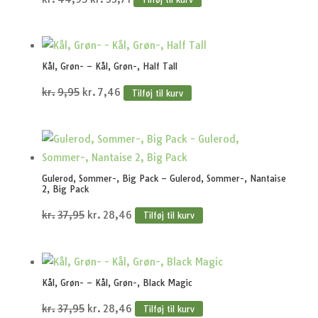
oprindelige
aktuelle
pris
pris
var:
er:
Kål, Grøn- – Kål, Grøn-, Half Tall
kr.44,95.
kr.33,71.
Den
Den
kr.
9,95
kr.
7,46
Tilføj til kurv
oprindelige
aktuelle
pris
pris
var:
er:
kr.9,95.
kr.7,46.
Gulerod, Sommer-, Big Pack – Gulerod, Sommer-, Nantaise
2, Big Pack
Den
Den
kr.
37,95
kr.
28,46
Tilføj til kurv
oprindelige
aktuelle
pris
pris
var:
er:
Kål, Grøn- – Kål, Grøn-, Black Magic
kr.37,95.
kr.28,46.
Den
Den
kr.
37,95
kr.
28,46
Tilføj til kurv