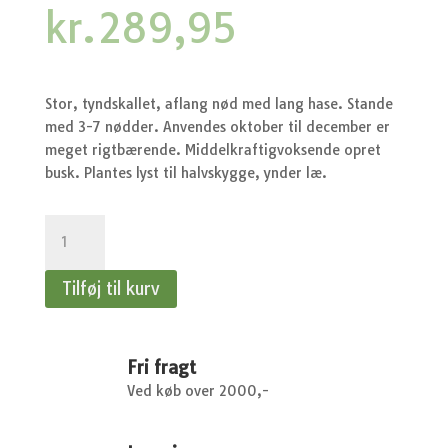
kr.
289,95
Stor, tyndskallet, aflang nød med lang hase. Stande
med 3-7 nødder. Anvendes oktober til december er
meget rigtbærende. Middelkraftigvoksende opret
busk. Plantes lyst til halvskygge, ynder læ.
Hassel
Lamberts
Filbert
Tilføj til kurv
-
Storfrugtet
hassel
antal
Fri fragt
Ved køb over 2000,-