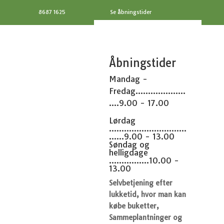
8687 1625
Se åbningstider
Åbningstider
Mandag -
Fredag....................
....9.00 - 17.00
Lørdag
...............................
......9.00 - 13.00
Søndag og
helligdage
................10.00 -
13.00
Selvbetjening efter
lukketid, hvor man kan
købe buketter,
Sammeplantninger og