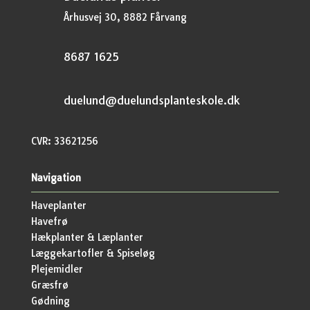
Århusvej 30, 8882 Fårvang
8687 1625
duelund@duelundsplanteskole.dk
CVR: 33621256
Navigation
Haveplanter
Havefrø
Hækplanter & Læplanter
Læggekartofler & Spiseløg
Plejemidler
Græsfrø
Gødning