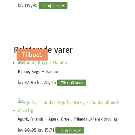
kr.
119,95
Tilføj til kurv
Relaterede varer
Tilbud!
Tilbud!
Tilbud!
Tilbud!
Tilbud!
Bønne, Koge – Flambo
Den
Den
kr.
37,95
kr.
28,46
Tilføj til kurv
oprindelige
aktuelle
pris
pris
var:
er:
kr.37,95.
kr.28,46.
Agurk, Frilands – Agurk, Drue-, Frilands-,Rhensk druv Hg
Den
Den
kr.
20,95
kr.
15,71
Tilføj til kurv