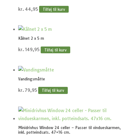
kr.
44,95
Tilføj til kurv
Kålnet 2 x 5 m
kr.
149,95
Tilføj til kurv
Vandingsmåtte
kr.
79,95
Tilføj til kurv
Minidrivhus Window 24 celler – Passer til vindueskarmen,
inkl. potteindsats. 47×16 cm.