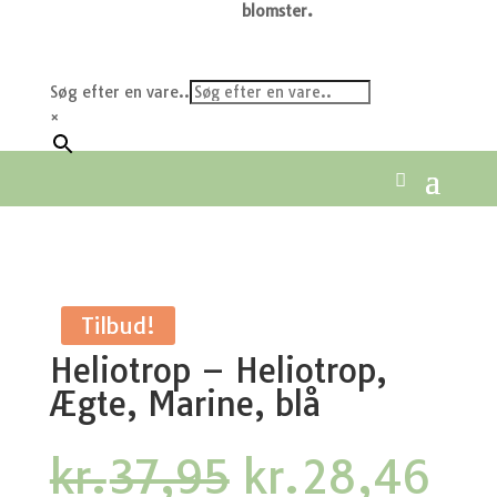
blomster.
Søg efter en vare..
×
Tilbud!
Heliotrop – Heliotrop,
Ægte, Marine, blå
Den
De
kr.
37,95
kr.
28,46