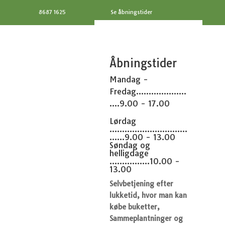
8687 1625
Se åbningstider
Åbningstider
Mandag -
Fredag....................
....9.00 - 17.00
Lørdag
...............................
......9.00 - 13.00
Søndag og
helligdage
................10.00 -
13.00
Selvbetjening efter
lukketid, hvor man kan
købe buketter,
Sammeplantninger og