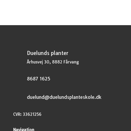
var:
er:
kr.37,95.
kr.28,46.
Duelunds planter
Århusvej 30, 8882 Fårvang
8687 1625
duelund@duelundsplanteskole.dk
CVR: 33621256
Navigation