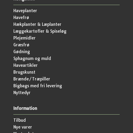
Haveplanter
Havefrø
Hækplanter & Læplanter
Læggekartofler & Spiseløg
Plejemidler
Græsfrø
Gødning
Sphagnum og muld
Haveartikler
Brugskunst
Brænde/Træpiller
Bigbags med fri levering
Nyttedyr
Information
Tilbud
Nye varer