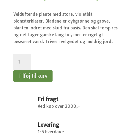
oprindelige
akt
pris
pri
var:
er:
Velduftende plante med store, violetblå
kr.37,95.
kr.
blomsterklaser. Bladene er dybgrønne og grove,
planten lodret med skud fra basis. Den skal forspires
og det tager ganske lang tid, men er rigeligt
besværet værd. Trives i velgødet og muldrig jord.
Heliotrop
-
Heliotrop,
Tilføj til kurv
Ægte,
Marine,
blå
antal
Fri fragt
Ved køb over 2000,-
Levering
1-5 hverdage