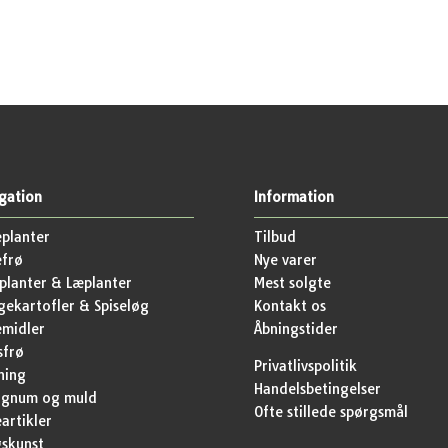
gation
Information
planter
Tilbud
efrø
Nye varer
lanter & Læplanter
Mest solgte
ekartofler & Spiseløg
Kontakt os
emidler
Åbningstider
sfrø
Privatlivspolitik
ning
Handelsbetingelser
agnum og muld
Ofte stillede spørgsmål
artikler
skunst