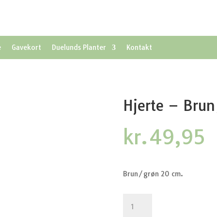
e
Gavekort
Duelunds Planter
Kontakt
Hjerte – Bru
kr.
49,95
Brun/grøn 20 cm.
Hjerte
-