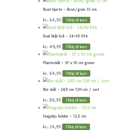
Buet hjerte – Brun/grøn 31 cm
kr.
64,95
Tilføj til kurv
Oval Skål Grå – 24×10 H14
kr.
49,95
Tilføj til kurv
Planteskål – 37 x 10 cm green
kr.
64,95
Tilføj til kurv
Bio skål – 24D cm 12H cm / sort
kr.
89,95
Tilføj til kurv
Stagelys holder – 12,5 cm
kr.
24,95
Tilføj til kurv