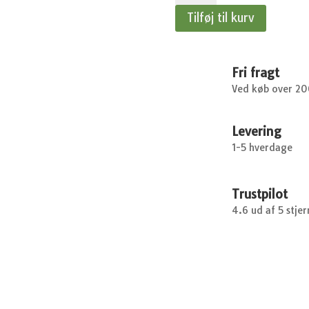
Brun/grøn
Tilføj til kurv
20
cm
antal
Fri fragt
Ved køb over 2
Levering
1-5 hverdage
Trustpilot
4.6 ud af 5 stjer