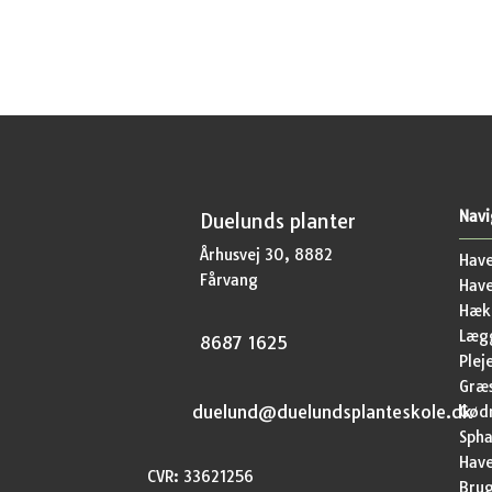
Navi
Duelunds planter
Århusvej 30, 8882
Have
Fårvang
Hav
Hækp
Lægg
8687 1625
Plej
Græ
duelund@duelundsplanteskole.dk
Gød
Sph
Have
CVR: 33621256
Brug