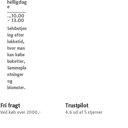
helligdag
e
.............
...10.00
- 13.00
Selvbetjen
ing efter
lukketid,
hvor man
kan købe
buketter,
Sammepla
ntninger
og
blomster.
Fri fragt
Trustpilot
Ved køb over 2000,-
4.6 ud af 5 stjerner