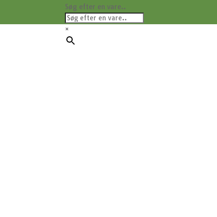
Søg efter en vare..
×