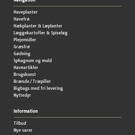
Navigation
Haveplanter
Havefrø
Hækplanter & Læplanter
Læggekartofler & Spiseløg
Plejemidler
Græsfrø
Gødning
Sphagnum og muld
Haveartikler
Brugskunst
Brænde/Træpiller
Bigbags med fri levering
Nyttedyr
Information
Tilbud
Nye varer