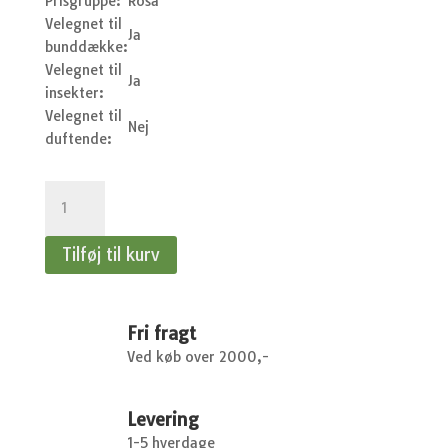
Prisgruppe:
Rosa
Velegnet til
Ja
bunddække:
Velegnet til
Ja
insekter:
Velegnet til
Nej
duftende:
Hosta
sieboldiana
Elegans
Tilføj til kurv
-
Funkia
antal
Fri fragt
Ved køb over 2000,-
Levering
1-5 hverdage