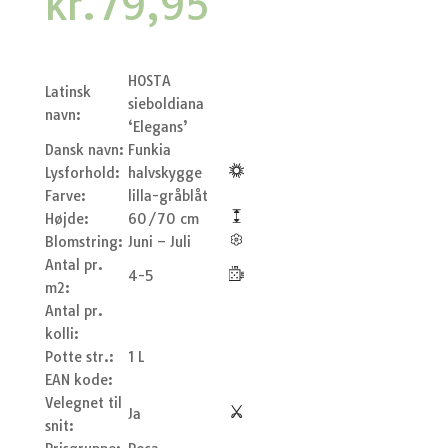
kr.
79,95
HOSTA
Latinsk
sieboldiana
navn:
‘Elegans’
Dansk navn:
Funkia
Lysforhold:
halvskygge
Farve:
lilla-gråblåt
Højde:
60/70 cm
Blomstring:
Juni – Juli
Antal pr.
4-5
m2:
Antal pr.
kolli:
Potte str.:
1 L
EAN kode:
Velegnet til
Ja
snit: