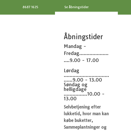
8687 1625
Se åbningstider
Åbningstider
Mandag -
Fredag....................
....9.00 - 17.00
Lørdag
...............................
......9.00 - 13.00
Søndag og
helligdage
................10.00 -
13.00
Selvbetjening efter
lukketid, hvor man kan
købe buketter,
Sammeplantninger og