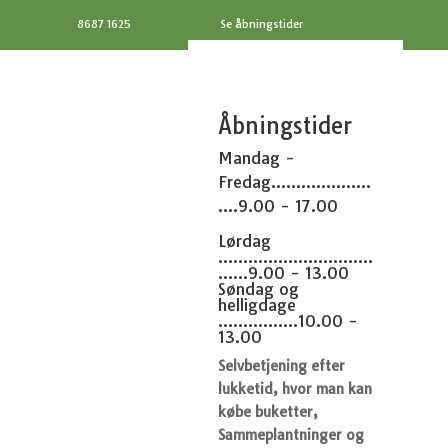
8687 1625
Se åbningstider
Åbningstider
Mandag -
Fredag....................
....9.00 - 17.00
Lørdag
...............................
......9.00 - 13.00
Søndag og
helligdage
................10.00 -
13.00
Selvbetjening efter
lukketid, hvor man kan
købe buketter,
Sammeplantninger og