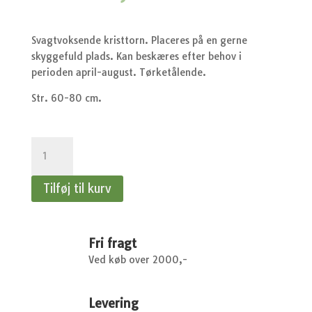
Svagtvoksende kristtorn. Placeres på en gerne
skyggefuld plads. Kan beskæres efter behov i
perioden april-august. Tørketålende.
Str. 60-80 cm.
Ilex
aquifolium
Myrtifolia
Tilføj til kurv
-
Dværgkristtorn
antal
Fri fragt
Ved køb over 2000,-
Levering