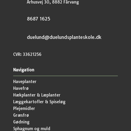
Århusvej 30, 8882 Fårvang
8687 1625
duelund@duelundsplanteskole.dk
CVR: 33621256
Navigation
Haveplanter
Havefrø
Hækplanter & Læplanter
Læggekartofler & Spiseløg
Plejemidler
Græsfrø
Gødning
Sphagnum og muld