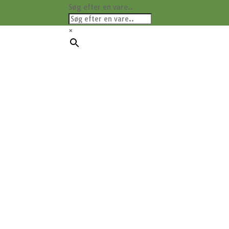
Søg efter en vare..
×