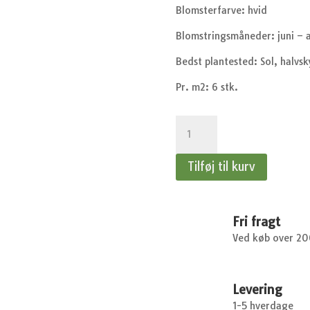
Blomsterfarve: hvid
Blomstringsmåneder: juni – 
Bedst plantested: Sol, halvs
Pr. m2: 6 stk.
Lupinus
poly.
Gallery
Tilføj til kurv
White
Shades
-
Lupin
Fri fragt
antal
Ved køb over 2
Levering
1-5 hverdage