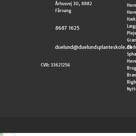
Århusvej 30, 8882
Have
Fårvang
Hav
Hækp
Lægg
8687 1625
Plej
Græ
duelund@duelundsplanteskole.dk
Gød
Sph
Have
CVR: 33621256
Brug
Bræ
Bigb
Nytt