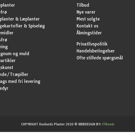
planter
Tilbud
efrø
Nye varer
lanter & Læplanter
Mest solgte
ekartofler & Spiseløg
Kontakt os
emidler
Åbningstider
sfrø
Privatlivspolitik
ning
Handelsbetingelser
agnum og muld
Ofte stillede spørgsmål
artikler
skunst
nde/Træpiller
ags med fri levering
edyr
COPYRIGHT Duelunds Planter 2020 © WEBDESIGN BY:
ITRoom