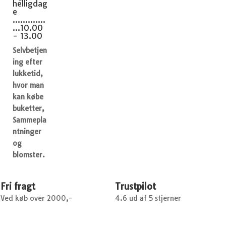
helligdag
e
.............
...10.00
- 13.00
Selvbetjen
ing efter
lukketid,
hvor man
kan købe
buketter,
Sammepla
ntninger
og
blomster.
Fri fragt
Trustpilot
Ved køb over 2000,-
4.6 ud af 5 stjerner