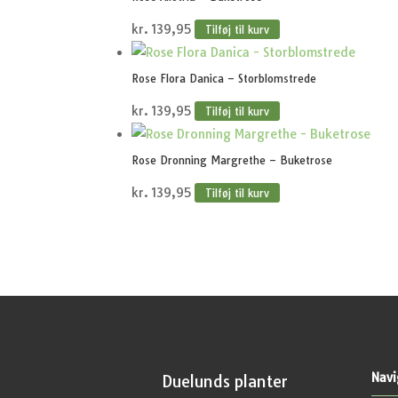
kr.
139,95
Tilføj til kurv
Rose Flora Danica – Storblomstrede
kr.
139,95
Tilføj til kurv
Rose Dronning Margrethe – Buketrose
kr.
139,95
Tilføj til kurv
Navi
Duelunds planter