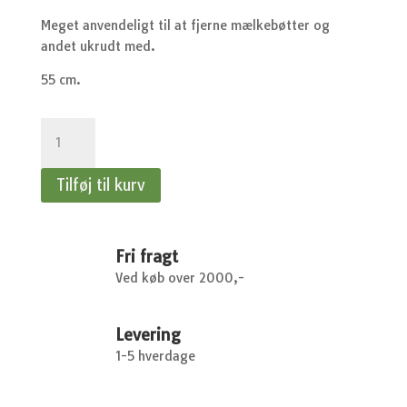
Meget anvendeligt til at fjerne mælkebøtter og
andet ukrudt med.
55 cm.
Mælkebøttejern
55
cm.
Tilføj til kurv
antal
Fri fragt
Ved køb over 2000,-
Levering
1-5 hverdage