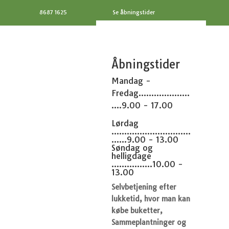
8687 1625
Se åbningstider
Åbningstider
Mandag -
Fredag....................
....9.00 - 17.00
Lørdag
...............................
......9.00 - 13.00
Søndag og
helligdage
................10.00 -
13.00
Selvbetjening efter
lukketid, hvor man kan
købe buketter,
Sammeplantninger og