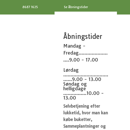
8687 1625
Se åbningstider
Åbningstider
Mandag -
Fredag....................
....9.00 - 17.00
Lørdag
...............................
......9.00 - 13.00
Søndag og
helligdage
................10.00 -
13.00
Selvbetjening efter
lukketid, hvor man kan
købe buketter,
Sammeplantninger og