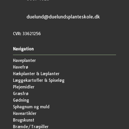
duelund@duelundsplanteskole.dk
CVR: 33621256
Navigation
Haveplanter
Havefrø
Hækplanter & Læplanter
Læggekartofler & Spiseløg
Plejemidler
Græsfrø
Gødning
Sphagnum og muld
Haveartikler
Brugskunst
Brænde/Træpiller