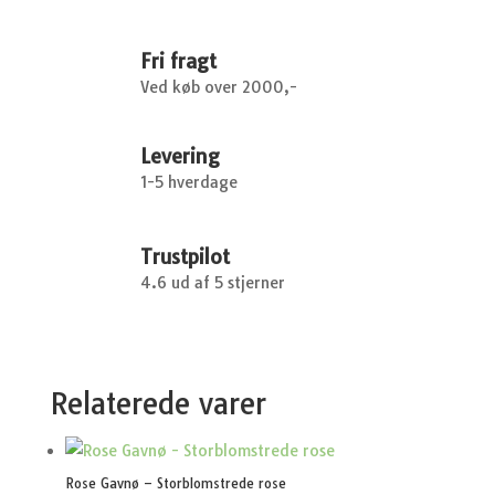
Paradisæble
-
80
Fri fragt
cm
Ved køb over 2000,-
stamme
antal
Levering
1-5 hverdage
Trustpilot
4.6 ud af 5 stjerner
Relaterede varer
Rose Gavnø – Storblomstrede rose