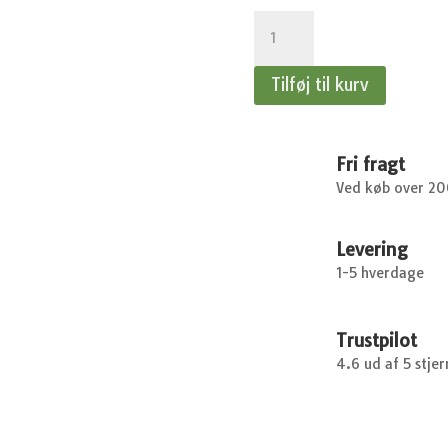
Morgenfrue
-
Bl.
Tilføj til kurv
farver,
Big
Pack
antal
Fri fragt
Ved køb over 2
Levering
1-5 hverdage
Trustpilot
4.6 ud af 5 stjer