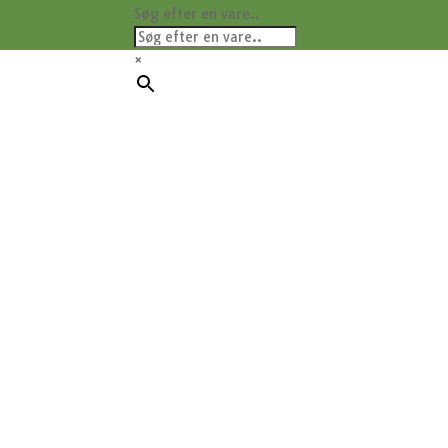
Søg efter en vare..
×