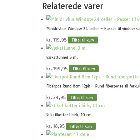
Relaterede varer
Minidrivhus Window 24 celler – Passer til vinduesk
kr.
119,95
Tilføj til kurv
væksttunnel 3 m.
kr.
199,95
Tilføj til kurv
Fiberpot Rund 8cm 12pk – Rund fiberpotte til forkult
kr.
34,95
Tilføj til kurv
Stiketiketter i birk, 10 cm
kr.
18,95
Tilføj til kurv