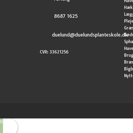
Hav
Hækp
Lægg
8687 1625
Plej
Græ
duelund@duelundsplanteskole.dk
Gød
Sph
Have
CVR: 33621256
Brug
Bræ
Bigb
Nytt
0