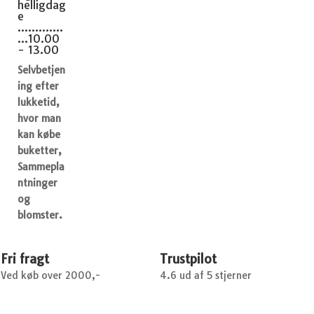
helligdag
e
.............
...10.00
- 13.00
Selvbetjen
ing efter
lukketid,
hvor man
kan købe
buketter,
Sammepla
ntninger
og
blomster.
Fri fragt
Trustpilot
Ved køb over 2000,-
4.6 ud af 5 stjerner