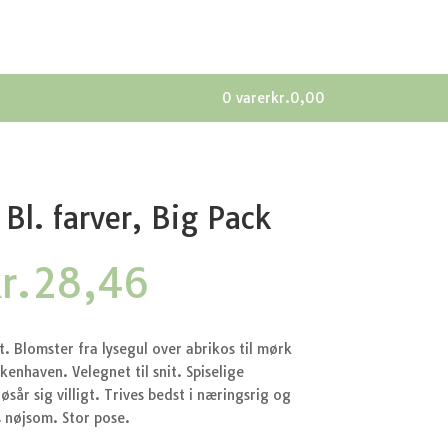
0 varer
kr.0,00
Bl. farver, Big Pack
Den
Den
r.
28,46
prindelige
aktuelle
ris
pris
ar:
er:
t. Blomster fra lysegul over abrikos til mørk
r.37,95.
kr.28,46.
enhaven. Velegnet til snit. Spiselige
sår sig villigt. Trives bedst i næringsrig og
s nøjsom. Stor pose.