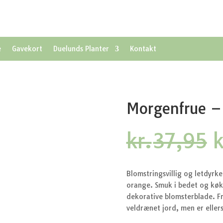
e
Gavekort
Duelunds Planter
Kontakt
Morgenfrue – 
kr.
37,95
k
o
p
v
Blomstringsvillig og letdyrke
k
orange. Smuk i bedet og køkk
dekorative blomsterblade. Frø
veldrænet jord, men er eller