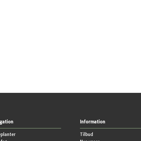
gation
Information
planter
Tilbud