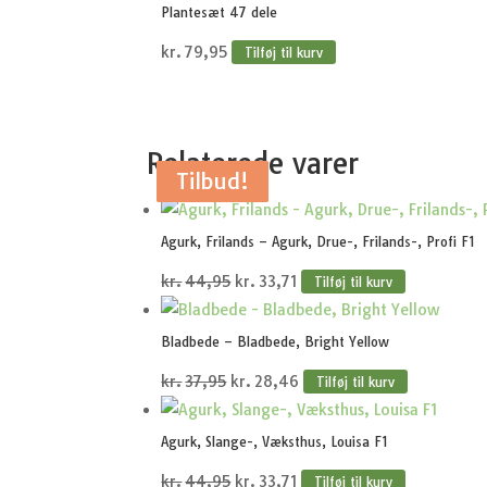
Plantesæt 47 dele
kr.
79,95
Tilføj til kurv
Relaterede varer
Tilbud!
Tilbud!
Tilbud!
Tilbud!
Tilbud!
Agurk, Frilands – Agurk, Drue-, Frilands-, Profi F1
Den
Den
kr.
44,95
kr.
33,71
Tilføj til kurv
oprindelige
aktuelle
pris
pris
Bladbede – Bladbede, Bright Yellow
var:
er:
Den
Den
kr.
37,95
kr.
28,46
Tilføj til kurv
kr.44,95.
kr.33,71.
oprindelige
aktuelle
pris
pris
Agurk, Slange-, Væksthus, Louisa F1
var:
er:
Den
Den
kr.
44,95
kr.
33,71
Tilføj til kurv