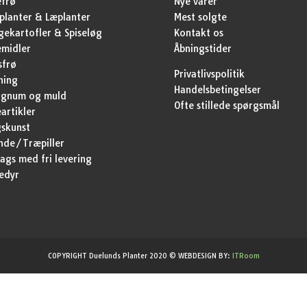
efrø
Nye varer
lanter & Læplanter
Mest solgte
ekartofler & Spiseløg
Kontakt os
emidler
Åbningstider
sfrø
Privatlivspolitik
ning
Handelsbetingelser
agnum og muld
Ofte stillede spørgsmål
artikler
skunst
nde/Træpiller
ags med fri levering
edyr
COPYRIGHT Duelunds Planter 2020 © WEBDESIGN BY:
ITRoom