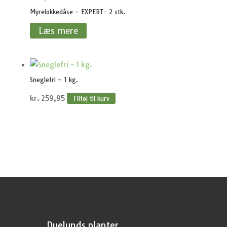
Myrelokkedåse – EXPERT- 2 stk.
Læs mere
Sneglefri – 1 kg.
kr.
259,95
Tilføj til kurv
Duelunds planter