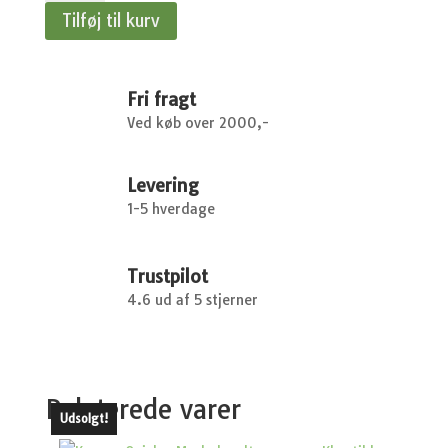
-
Tilføj til kurv
EXPERT
STEP
1
-
Fri fragt
3,5
Ved køb over 2000,-
kg.
antal
Levering
1-5 hverdage
Trustpilot
4.6 ud af 5 stjerner
Relaterede varer
Udsolgt!