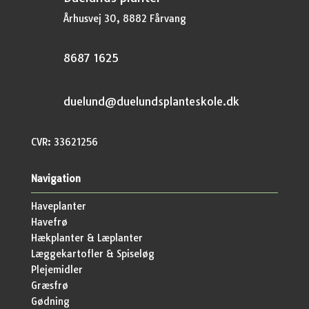
Århusvej 30, 8882 Fårvang
8687 1625
duelund@duelundsplanteskole.dk
CVR: 33621256
Navigation
Haveplanter
Havefrø
Hækplanter & Læplanter
Læggekartofler & Spiseløg
Plejemidler
Græsfrø
Gødning