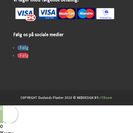
Vi tager imod følgende betaling:
Følg os på sociale medier
Følg
Følg
COPYRIGHT Duelunds Planter 2020 © WEBDESIGN BY:
ITRoom
0
0