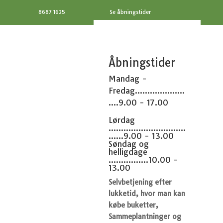
8687 1625
Se åbningstider
Åbningstider
Mandag -
Fredag....................
....9.00 - 17.00
Lørdag
...............................
......9.00 - 13.00
Søndag og
helligdage
................10.00 -
13.00
Selvbetjening efter
lukketid, hvor man kan
købe buketter,
Sammeplantninger og