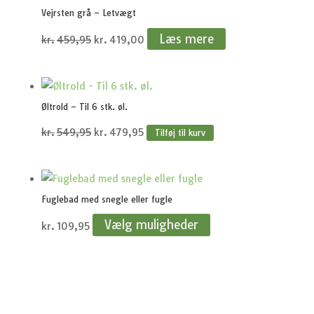
Vejrsten grå – Letvægt
Den
Den
Læs mere
kr.
459,95
kr.
419,00
oprindelige
aktuelle
pris
pris
var:
er:
Øltrold – Til 6 stk. øl.
kr.459,95.
kr.419,00.
Den
Den
kr.
549,95
kr.
479,95
Tilføj til kurv
oprindelige
aktuelle
pris
pris
var:
er:
Fuglebad med snegle eller fugle
kr.549,95.
kr.479,95.
Vælg muligheder
kr.
109,95