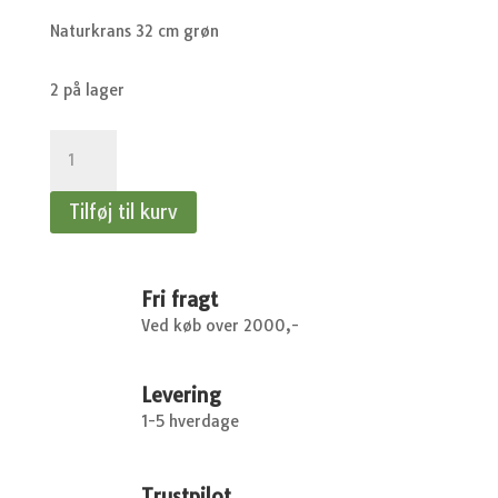
Naturkrans 32 cm grøn
2 på lager
Naturkrans
32
cm
Tilføj til kurv
grøn
antal
Fri fragt
Ved køb over 2000,-
Levering
1-5 hverdage
Trustpilot