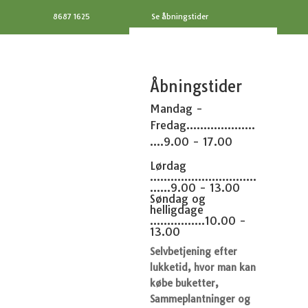
8687 1625
Se åbningstider
Åbningstider
Mandag -
Fredag....................
....9.00 - 17.00
Lørdag
...............................
......9.00 - 13.00
Søndag og
helligdage
................10.00 -
13.00
Selvbetjening efter
lukketid, hvor man kan
købe buketter,
Sammeplantninger og