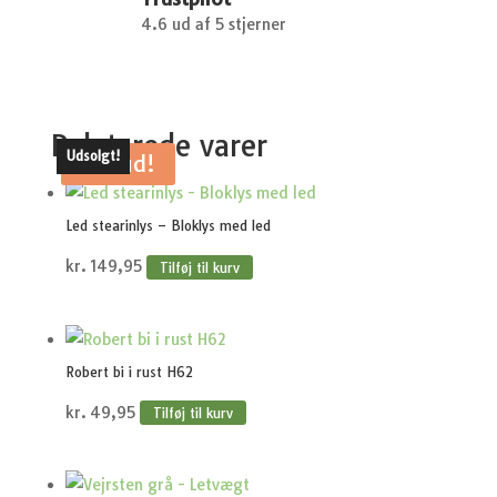
4.6 ud af 5 stjerner
Relaterede varer
Udsolgt!
Udsolgt!
Tilbud!
Led stearinlys – Bloklys med led
kr.
149,95
Tilføj til kurv
Robert bi i rust H62
kr.
49,95
Tilføj til kurv