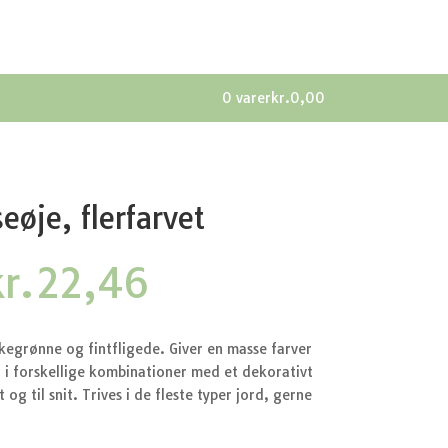
0 varer
kr.0,00
øje, flerfarvet
Den
Den
r.
22,46
oprindelige
aktuelle
ris
pris
ar:
er:
kegrønne og fintfligede. Giver en masse farver
kr.29,95.
kr.22,46.
t i forskellige kombinationer med et dekorativt
 og til snit. Trives i de fleste typer jord, gerne