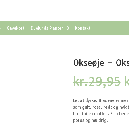
e
Gavekort
Duelunds Planter
Kontakt
Okseøje – Okse
kr.
29,95
k
p
v
Let at dyrke. Bladene er mør
som gult, rosa, rødt og hvid
brunt øje i midten. Fin i bedet
porøs og muldrig.