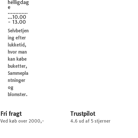
helligdag
e
.............
...10.00
- 13.00
Selvbetjen
ing efter
lukketid,
hvor man
kan købe
buketter,
Sammepla
ntninger
og
blomster.
Fri fragt
Trustpilot
Ved køb over 2000,-
4.6 ud af 5 stjerner