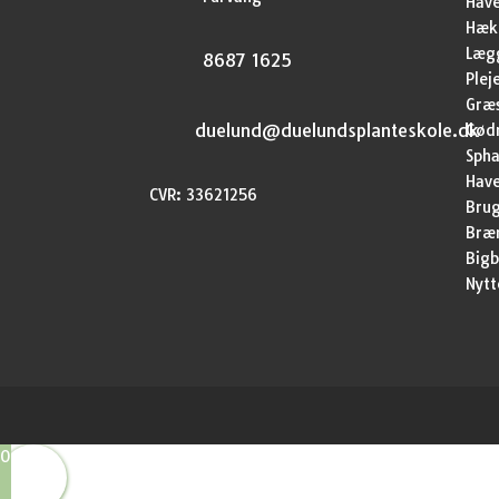
Hav
Hækp
Lægg
8687 1625
Plej
Græ
duelund@duelundsplanteskole.dk
Gød
Sph
Have
CVR: 33621256
Brug
Bræ
Bigb
Nytt
0