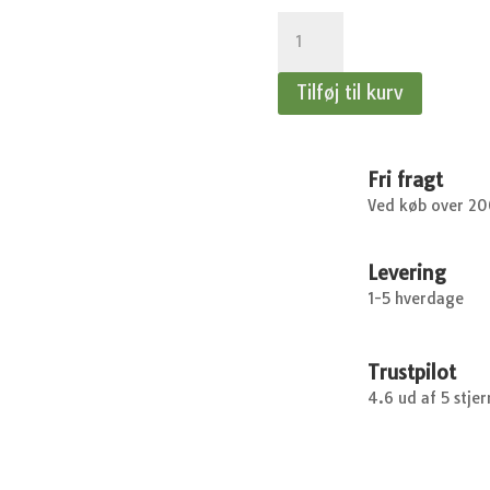
Okseøje
-
Okseøje,
Tilføj til kurv
flerfarvet
antal
Fri fragt
Ved køb over 2
Levering
1-5 hverdage
Trustpilot
4.6 ud af 5 stjer