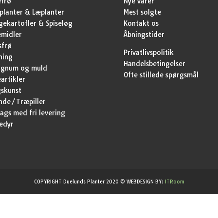
efrø
Nye varer
lanter & Læplanter
Mest solgte
ekartofler & Spiseløg
Kontakt os
emidler
Åbningstider
sfrø
Privatlivspolitik
ning
Handelsbetingelser
agnum og muld
Ofte stillede spørgsmål
artikler
skunst
nde/Træpiller
ags med fri levering
edyr
COPYRIGHT Duelunds Planter 2020 © WEBDESIGN BY:
ITRoom