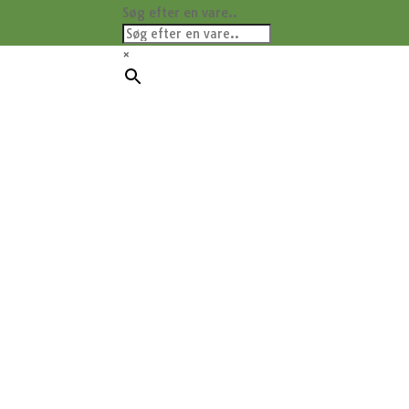
Søg efter en vare..
×