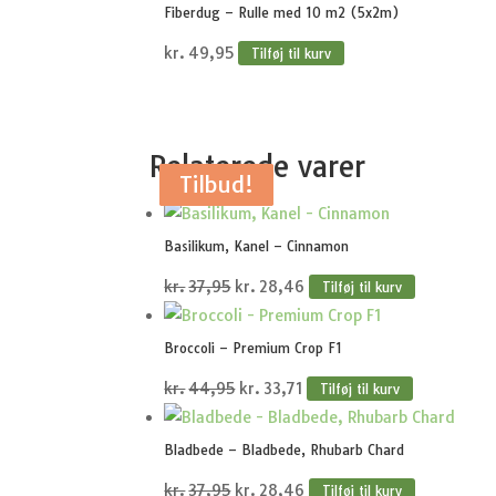
Fiberdug – Rulle med 10 m2 (5x2m)
kr.
49,95
Tilføj til kurv
Relaterede varer
Tilbud!
Tilbud!
Tilbud!
Tilbud!
Tilbud!
Basilikum, Kanel – Cinnamon
Den
Den
kr.
37,95
kr.
28,46
Tilføj til kurv
oprindelige
aktuelle
pris
pris
Broccoli – Premium Crop F1
var:
er:
Den
Den
kr.
44,95
kr.
33,71
Tilføj til kurv
kr.37,95.
kr.28,46.
oprindelige
aktuelle
pris
pris
Bladbede – Bladbede, Rhubarb Chard
var:
er:
Den
Den
kr.
37,95
kr.
28,46
Tilføj til kurv