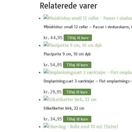
Relaterede varer
Minidrivhus small 12 celler – Passer i vindueskarm, 
kr.
44,95
Tilføj til kurv
Plastpotte 9 cm, 10 cm dyb
kr.
54,95
Tilføj til kurv
Omplantningssæt 3 værktøjer – Flot omplantnings-sæ
kr.
29,95
Tilføj til kurv
Stiketiketter birk, 22 cm
kr.
34,95
Tilføj til kurv