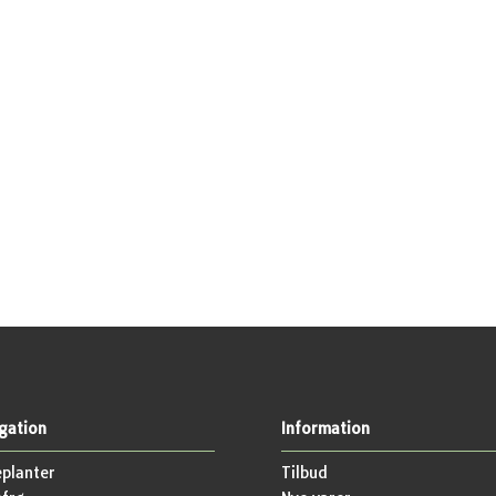
gation
Information
planter
Tilbud