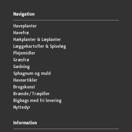
Navigation
Haveplanter
Havefrø
Hækplanter & Læplanter
Læggekartofler & Spiseløg
Plejemidler
Græsfrø
Gødning
Sphagnum og muld
Haveartikler
Brugskunst
Brænde/Træpiller
Bigbags med fri levering
Nyttedyr
Information