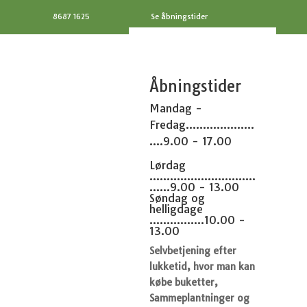
8687 1625
Se åbningstider
Åbningstider
Mandag -
Fredag....................
....9.00 - 17.00
Lørdag
...............................
......9.00 - 13.00
Søndag og
helligdage
................10.00 -
13.00
Selvbetjening efter
lukketid, hvor man kan
købe buketter,
Sammeplantninger og