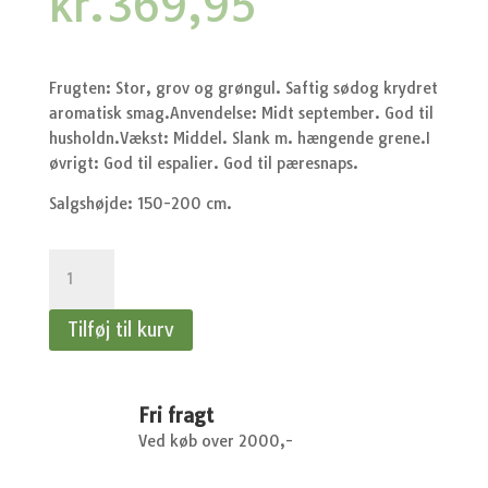
kr.
369,95
Frugten: Stor, grov og grøngul. Saftig sødog krydret
aromatisk smag.Anvendelse: Midt september. God til
husholdn.Vækst: Middel. Slank m. hængende grene.I
øvrigt: God til espalier. God til pæresnaps.
Salgshøjde: 150-200 cm.
Pære
Williams
-
Tilføj til kurv
Pæretræ
antal
Fri fragt
Ved køb over 2000,-