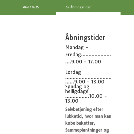
8687 1625
Se åbningstider
Åbningstider
Mandag -
Fredag....................
....9.00 - 17.00
Lørdag
...............................
......9.00 - 13.00
Søndag og
helligdage
................10.00 -
13.00
Selvbetjening efter
lukketid, hvor man kan
købe buketter,
Sammeplantninger og