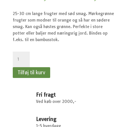
oprindelige
akt
pris
pri
var:
er:
25-30 cm lange frugter med sød smag. Mørkegrønne
kr.48,95.
kr.
frugter som modner til orange og så har en sødere
smag. Kan også høstes grønne. Perfekte i store
potter eller baljer med næringsrig jord. Bindes op
f.eks. til en bambusstok.
Peber,
Sød
-
Tilføj til kurv
Peber,
Sød,
Astor
F1
Fri fragt
antal
Ved køb over 2000,-
Levering
1-5 hverdage