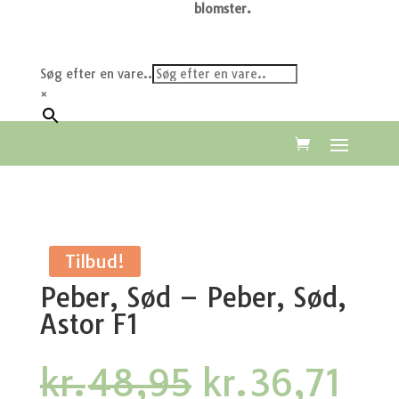
blomster.
Søg efter en vare..
×
Tilbud!
Peber, Sød – Peber, Sød,
Astor F1
Den
De
kr.
48,95
kr.
36,71