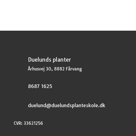
var:
er:
kr.44,95.
kr.33,71.
Duelunds planter
Århusvej 30, 8882 Fårvang
8687 1625
duelund@duelundsplanteskole.dk
CVR: 33621256