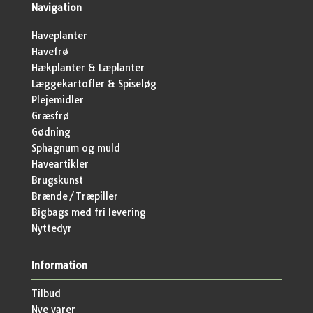
Navigation
Haveplanter
Havefrø
Hækplanter & Læplanter
Læggekartofler & Spiseløg
Plejemidler
Græsfrø
Gødning
Sphagnum og muld
Haveartikler
Brugskunst
Brænde/Træpiller
Bigbags med fri levering
Nyttedyr
Information
Tilbud
Nye varer