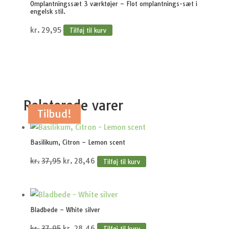
Omplantningssæt 3 værktøjer – Flot omplantnings-sæt i
engelsk stil.
kr.
29,95
Tilføj til kurv
Relaterede varer
Tilbud!
Tilbud!
Tilbud!
Tilbud!
Tilbud!
Basilikum, Citron – Lemon scent
Den
Den
kr.
37,95
kr.
28,46
Tilføj til kurv
oprindelige
aktuelle
pris
pris
var:
er:
Bladbede – White silver
kr.37,95.
kr.28,46.
Den
Den
kr.
37,95
kr.
28,46
Tilføj til kurv