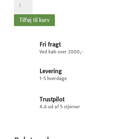
Perlekalk
-
15
Tilføj til kurv
kg
antal
Fri fragt
Ved køb over 2000,-
Levering
1-5 hverdage
Trustpilot
4.6 ud af 5 stjerner