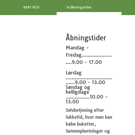
8687 1625
Se åbningstider
Åbningstider
Mandag -
Fredag....................
....9.00 - 17.00
Lørdag
...............................
......9.00 - 13.00
Søndag og
helligdage
................10.00 -
13.00
Selvbetjening efter
lukketid, hvor man kan
købe buketter,
Sammeplantninger og