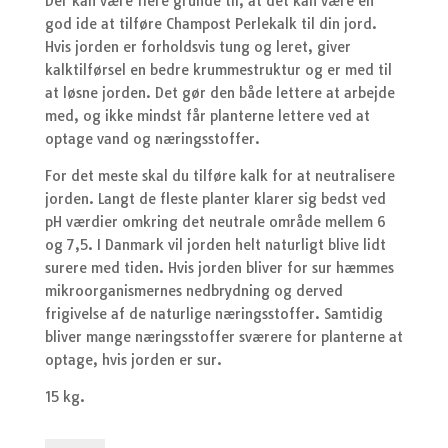
Der kan være flere grunde til, at det kan være en
god ide at tilføre Champost Perlekalk til din jord.
Hvis jorden er forholdsvis tung og leret, giver
kalktilførsel en bedre krummestruktur og er med til
at løsne jorden. Det gør den både lettere at arbejde
med, og ikke mindst får planterne lettere ved at
optage vand og næringsstoffer.
For det meste skal du tilføre kalk for at neutralisere
jorden. Langt de fleste planter klarer sig bedst ved
pH værdier omkring det neutrale område mellem 6
og 7,5. I Danmark vil jorden helt naturligt blive lidt
surere med tiden. Hvis jorden bliver for sur hæmmes
mikroorganismernes nedbrydning og derved
frigivelse af de naturlige næringsstoffer. Samtidig
bliver mange næringsstoffer sværere for planterne at
optage, hvis jorden er sur.
15 kg.