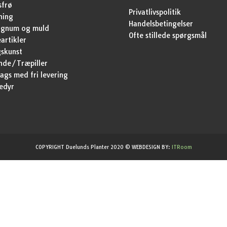
sfrø
Privatlivspolitik
ning
Handelsbetingelser
agnum og muld
Ofte stillede spørgsmål
artikler
skunst
nde/Træpiller
ags med fri levering
edyr
COPYRIGHT Duelunds Planter 2020 © WEBDESIGN BY:
ITRoom