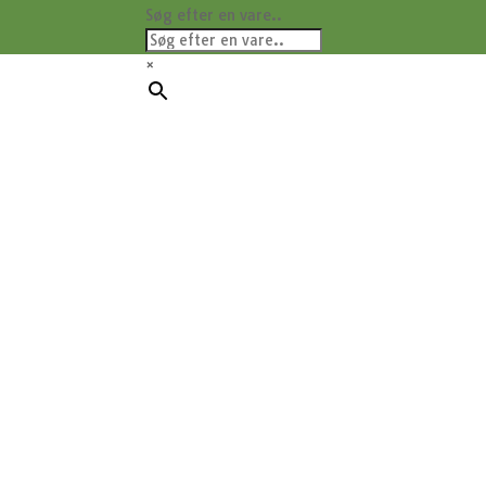
Søg efter en vare..
×