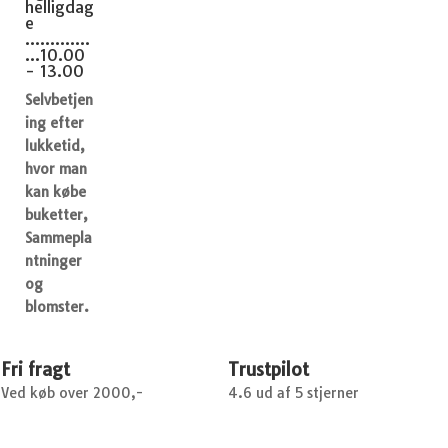
helligdag
e
.............
...10.00
- 13.00
Selvbetjen
ing efter
lukketid,
hvor man
kan købe
buketter,
Sammepla
ntninger
og
blomster.
Fri fragt
Trustpilot
Ved køb over 2000,-
4.6 ud af 5 stjerner