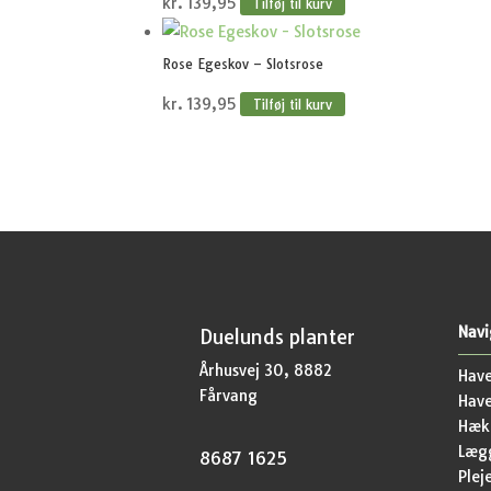
kr.
139,95
Tilføj til kurv
Rose Egeskov – Slotsrose
kr.
139,95
Tilføj til kurv
Navi
Duelunds planter
Århusvej 30, 8882
Have
Fårvang
Hav
Hækp
Lægg
8687 1625
Plej