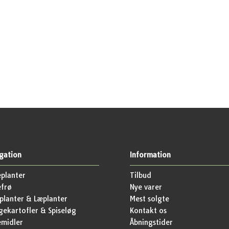
gation
Information
planter
Tilbud
efrø
Nye varer
lanter & Læplanter
Mest solgte
ekartofler & Spiseløg
Kontakt os
emidler
Åbningstider