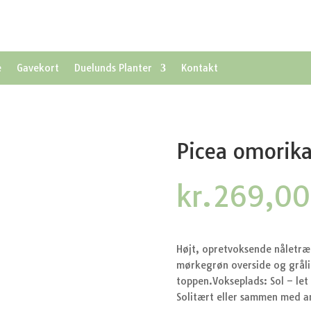
e
Gavekort
Duelunds Planter
Kontakt
Picea omorika
kr.
269,00
Højt, opretvoksende nåletræ
mørkegrøn overside og gråli
toppen.Vokseplads: Sol – let
Solitært eller sammen med a