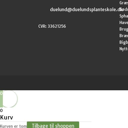
Græ
duelund@duelundsplanteskole.dk
Gød
Sph
Have
CVR: 33621256
Brug
Bræ
Bigb
Nytt
0
0
Kurv
Tilbage til shoppen
Kurven er tom