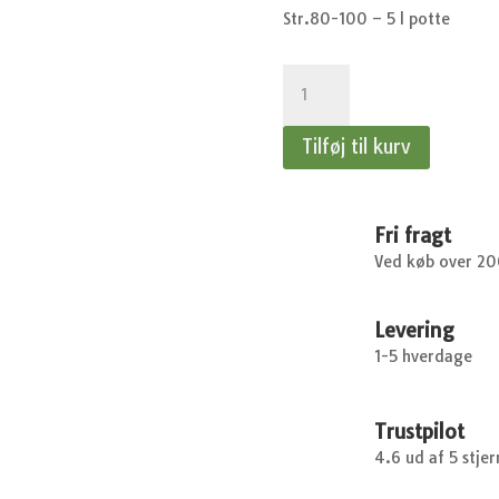
Str.80-100 – 5 l potte
Picea
omorika
-
Tilføj til kurv
Serbisk
søjlegran
antal
Fri fragt
Ved køb over 2
Levering
1-5 hverdage
Trustpilot
4.6 ud af 5 stjer