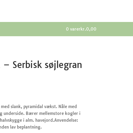
0 varer
kr.0,00
 – Serbisk søjlegran
 med slank, pyramidal vækst. Nåle med
g underside. Bærer mellemstore kogler i
 halvskygge i alm. havejord.Anvendelse:
nden lav beplantning.