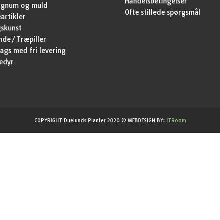
Handelsbetingelser
agnum og muld
Ofte stillede spørgsmål
artikler
skunst
nde/Træpiller
ags med fri levering
edyr
COPYRIGHT Duelunds Planter 2020 © WEBDESIGN BY:
ITRoom