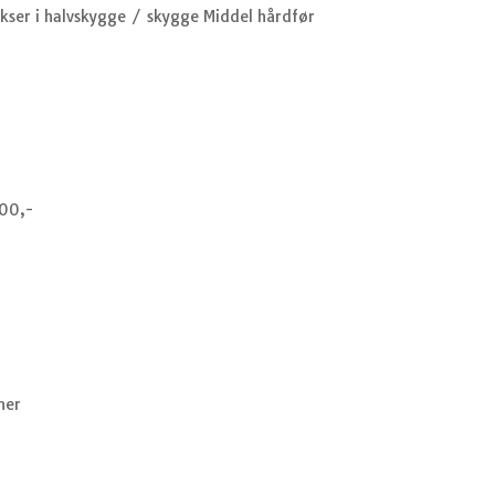
kser i halvskygge / skygge Middel hårdfør
000,-
ner