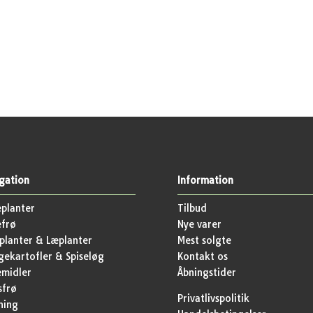
gation
Information
planter
Tilbud
efrø
Nye varer
lanter & Læplanter
Mest solgte
ekartofler & Spiseløg
Kontakt os
emidler
Åbningstider
sfrø
Privatlivspolitik
ning