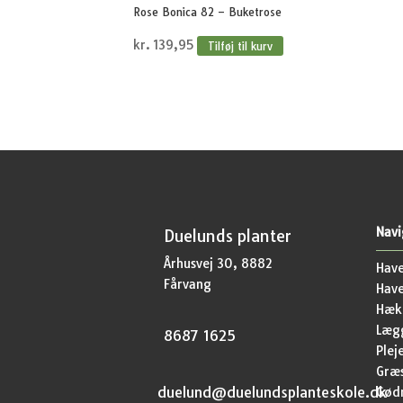
Rose Bonica 82 – Buketrose
kr.
139,95
Tilføj til kurv
Navi
Duelunds planter
Århusvej 30, 8882
Have
Fårvang
Hav
Hækp
Lægg
8687 1625
Plej
Græ
duelund@duelundsplanteskole.dk
Gød