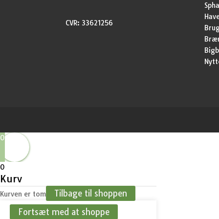
Sph
Have
CVR: 33621256
Brug
Bræ
Bigb
Nytt
0
0
Kurv
Tilbage til shoppen
Kurven er tom
Fortsæt med at shoppe