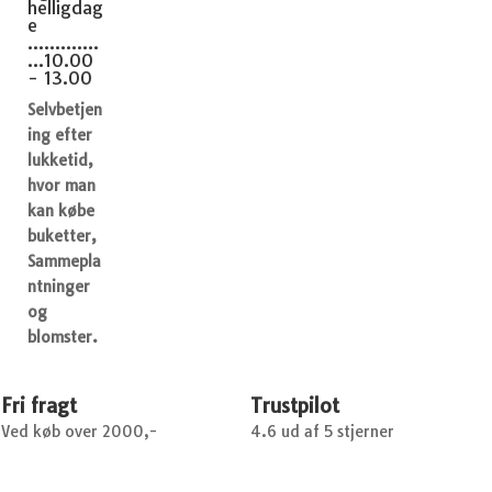
helligdag
e
.............
...10.00
- 13.00
Selvbetjen
ing efter
lukketid,
hvor man
kan købe
buketter,
Sammepla
ntninger
og
blomster.
Fri fragt
Trustpilot
Ved køb over 2000,-
4.6 ud af 5 stjerner