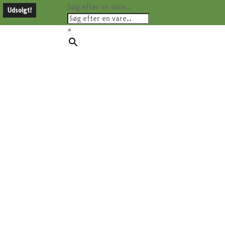
Søg efter en vare..
Udsolgt!
×